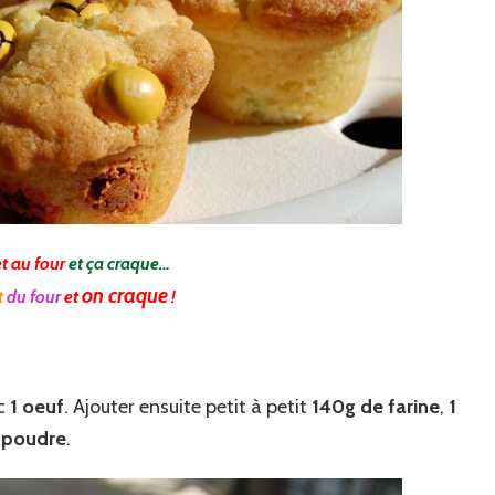
t au four
et ça craque…
on craque
t
du four
et
!
c
1 oeuf
. Ajouter ensuite petit à petit
140g de farine
,
1
 poudre
.