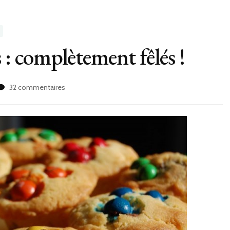
 complètement fêlés !
sur
32 commentaires
Muffins
aux
M&M’s
:
complètement
fêlés
!