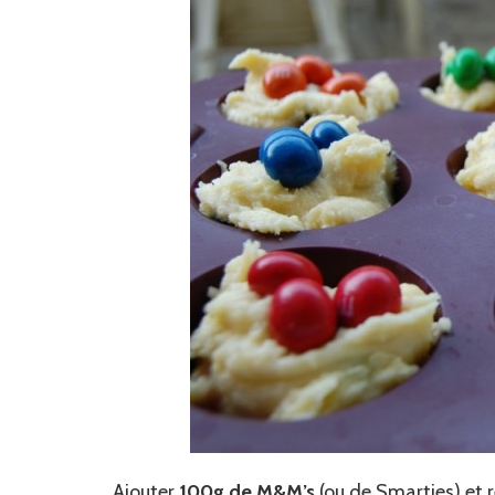
Ajouter
100g de M&M’s
(ou de Smarties) et r