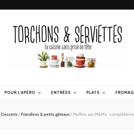
erviettes
POUR L’APÉRO
ENTRÉES
PLATS
FROMAG
Desserts
/
Friandises & petits gâteaux
/
Muffins aux M&M’s : complètemen