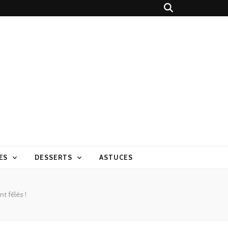
ES
DESSERTS
ASTUCES
t fêlés !