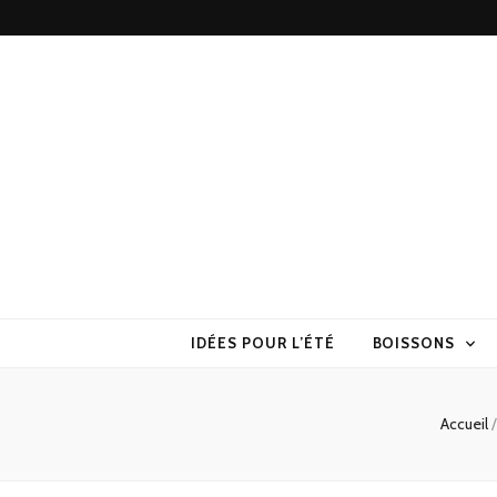
Torchons & S
la cuisine sans prise de tête
IDÉES POUR L’ÉTÉ
BOISSONS
Accueil
/