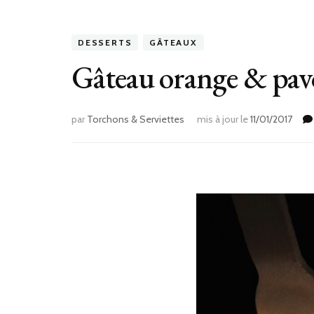
DESSERTS
GÂTEAUX
Gâteau orange & pavo
par
Torchons & Serviettes
mis à jour le
11/01/2017