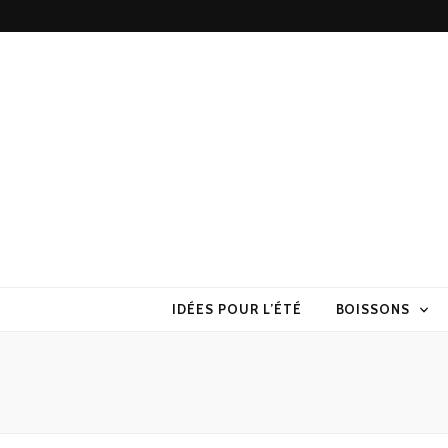
Torchons & S
la cuisine sans prise de tête
IDÉES POUR L’ÉTÉ
BOISSONS