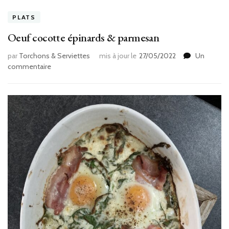
PLATS
Oeuf cocotte épinards & parmesan
par
Torchons & Serviettes
mis à jour le
27/05/2022
Un
sur
commentaire
Oeuf
cocotte
épinards
&
parmesan