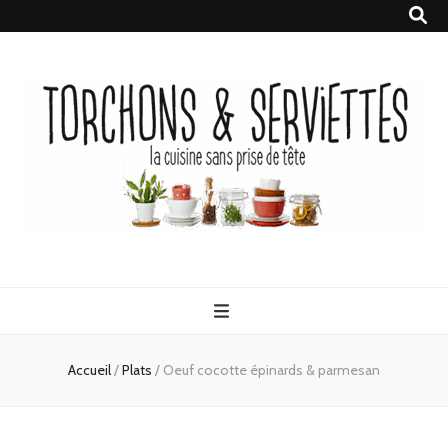
Torchons &
la cuisine sans prise de tête
Serviettes
Accueil
/
Plats
/
Oeuf cocotte épinards & parmesan