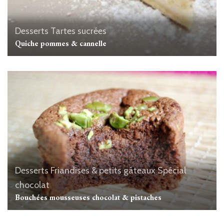
Desserts
Tartes sucrées
Quiche pommes & cannelle
Desserts
Friandises & petits gâteaux
Spécial
chocolat
Bouchées mousseuses chocolat & pistaches