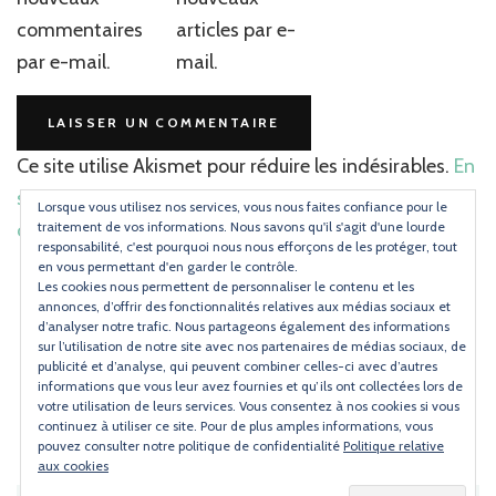
commentaires
articles par e-
par e-mail.
mail.
Ce site utilise Akismet pour réduire les indésirables.
En
savoir plus sur la façon dont les données de vos
Lorsque vous utilisez nos services, vous nous faites confiance pour le
commentaires sont traitées
.
traitement de vos informations. Nous savons qu'il s'agit d'une lourde
responsabilité, c'est pourquoi nous nous efforçons de les protéger, tout
en vous permettant d'en garder le contrôle.
Les cookies nous permettent de personnaliser le contenu et les
annonces, d’offrir des fonctionnalités relatives aux médias sociaux et
d’analyser notre trafic. Nous partageons également des informations
sur l’utilisation de notre site avec nos partenaires de médias sociaux, de
publicité et d’analyse, qui peuvent combiner celles-ci avec d’autres
Instagram
Pinterest
informations que vous leur avez fournies et qu’ils ont collectées lors de
votre utilisation de leurs services. Vous consentez à nos cookies si vous
continuez à utiliser ce site. Pour de plus amples informations, vous
pouvez consulter notre politique de confidentialité
Politique relative
aux cookies