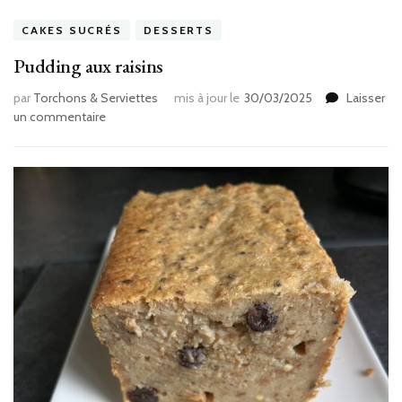
CAKES SUCRÉS
DESSERTS
Pudding aux raisins
par
Torchons & Serviettes
mis à jour le
30/03/2025
Laisser
sur
un commentaire
Pudding
aux
raisins