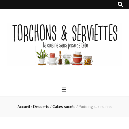
Torchons &
la cuisine sans prise de tête
Serviettes
Accueil
/
Desserts
/
Cakes sucrés
/
Pudding aux raisins