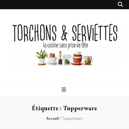
Torchons &
la cuisine sans prise de tête
Serviettes
Étiquette :
Tupperware
Accueil
/
Tupperware