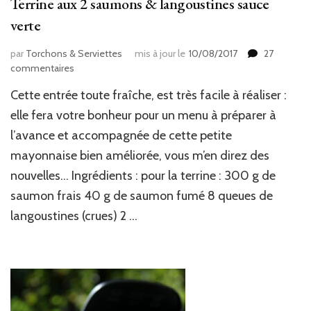
Terrine aux 2 saumons & langoustines sauce
verte
par
Torchons & Serviettes
mis à jour le
10/08/2017
27
sur
commentaires
Terrine
Cette entrée toute fraîche, est très facile à réaliser :
aux
2
elle fera votre bonheur pour un menu à préparer à
saumons
l’avance et accompagnée de cette petite
&
mayonnaise bien améliorée, vous m’en direz des
langoustines
sauce
nouvelles… Ingrédients : pour la terrine : 300 g de
verte
saumon frais 40 g de saumon fumé 8 queues de
langoustines (crues) 2 …