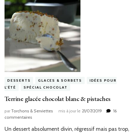
DESSERTS
GLACES & SORBETS
IDÉES POUR
L'ÉTÉ
SPÉCIAL CHOCOLAT
Terrine glacée chocolat blanc & pistaches
par
Torchons & Serviettes
mis à jour le
21/07/2019
16
sur
commentaires
Terrine
Un dessert absolument divin, régressif mais pas trop,
glacée