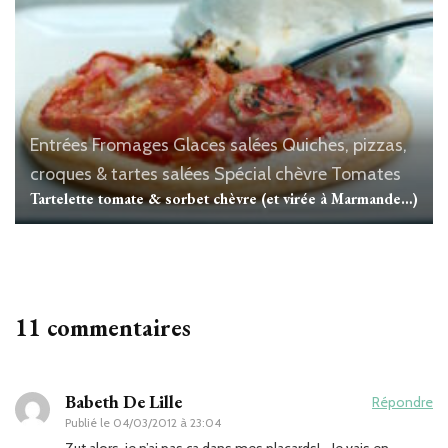
Entrées
Fromages
Glaces salées
Quiches, pizzas,
croques & tartes salées
Spécial chèvre
Tomates
Tartelette tomate & sorbet chèvre (et virée à Marmande…)
11 commentaires
Babeth De Lille
Répondre
Publié le
04/03/2012 à 23:04
Zut alors, je n’ai pas ça dans mes placards!… Je vais en