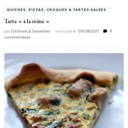
QUICHES, PIZZAS, CROQUES & TARTES SALÉES
Tarte « à la reine »
par
Torchons & Serviettes
mis à jour le
09/08/2017
11
sur
commentaires
Tarte
« à
la
reine »