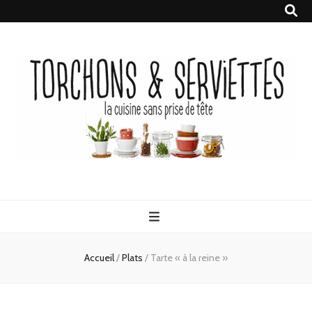
Torchons &
la cuisine sans prise de tête
Serviettes
Accueil
/
Plats
/
Tarte « à la reine »