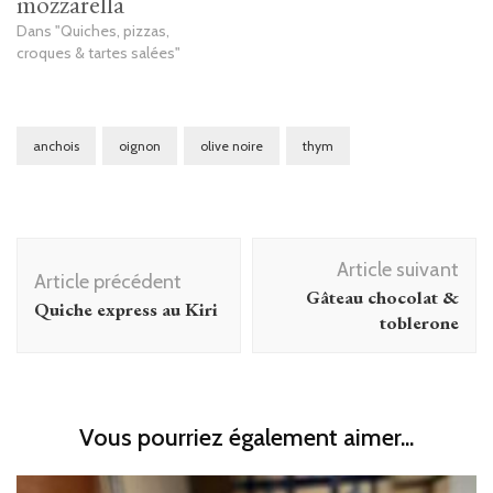
mozzarella
Dans "Quiches, pizzas,
croques & tartes salées"
anchois
oignon
olive noire
thym
Navigation
Article suivant
d'article
Article précédent
Gâteau chocolat &
Quiche express au Kiri
toblerone
Vous pourriez également aimer...