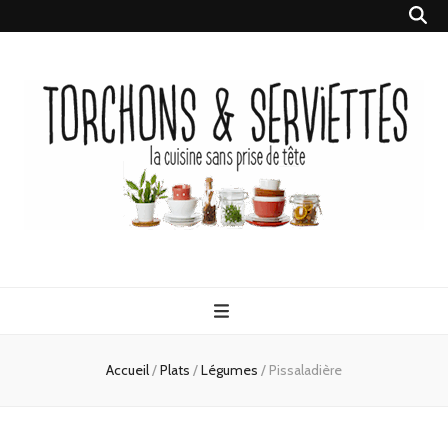
Torchons &
la cuisine sans prise de tête
Serviettes
Accueil
/
Plats
/
Légumes
/
Pissaladière