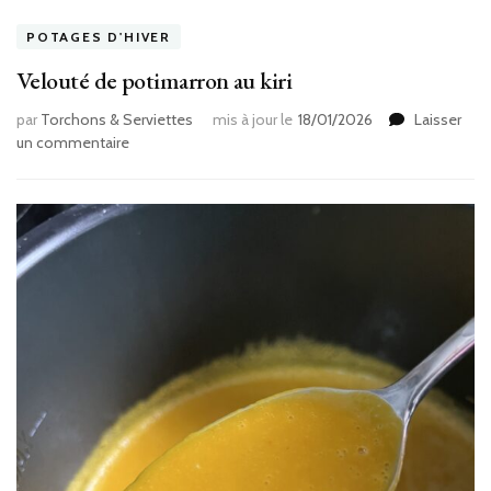
POTAGES D'HIVER
Velouté de potimarron au kiri
par
Torchons & Serviettes
mis à jour le
18/01/2026
Laisser
sur
un commentaire
Velouté
de
potimarron
au
kiri