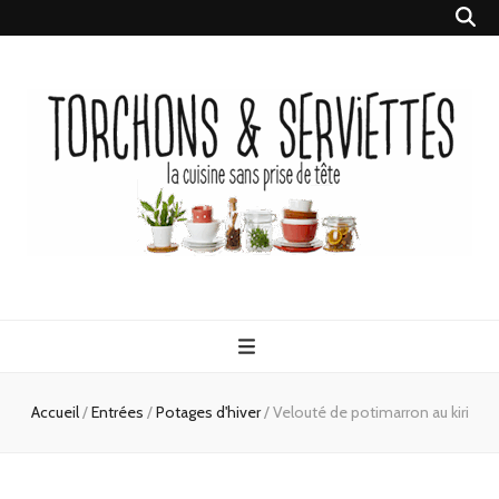
Torchons &
la cuisine sans prise de tête
Serviettes
Accueil
/
Entrées
/
Potages d'hiver
/
Velouté de potimarron au kiri