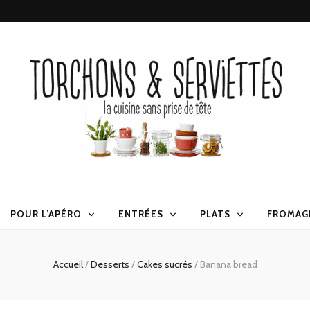
erviettes
POUR L’APÉRO
ENTRÉES
PLATS
FROMAG
Accueil
/
Desserts
/
Cakes sucrés
/
Banana bread