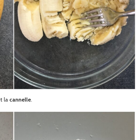
t la
cannelle
.