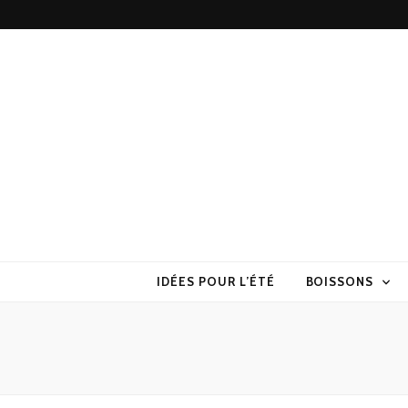
Torchons & S
la cuisine sans prise de tête
IDÉES POUR L’ÉTÉ
BOISSONS