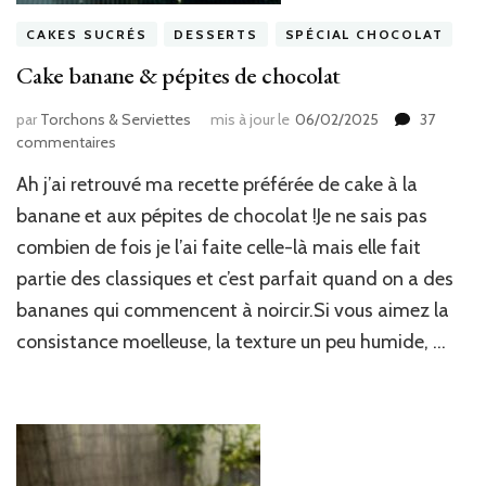
CAKES SUCRÉS
DESSERTS
SPÉCIAL CHOCOLAT
Cake banane & pépites de chocolat
par
Torchons & Serviettes
mis à jour le
06/02/2025
37
sur
commentaires
Cake
Ah j’ai retrouvé ma recette préférée de cake à la
banane
&
banane et aux pépites de chocolat !Je ne sais pas
pépites
combien de fois je l’ai faite celle-là mais elle fait
de
partie des classiques et c’est parfait quand on a des
chocolat
bananes qui commencent à noircir.Si vous aimez la
consistance moelleuse, la texture un peu humide, …