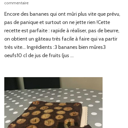
sur
commentaire
Gâteau
Encore des bananes qui ont mûri plus vite que prévu,
express
spécial
pas de panique et surtout on ne jette rien !Cette
bananes
recette est parfaite : rapide à réaliser, pas de beurre,
trop
on obtient un gâteau très facile à faire qui va partir
mûres
très vite… Ingrédients :3 bananes bien mûres3
oeufs10 cl de jus de fruits (jus …