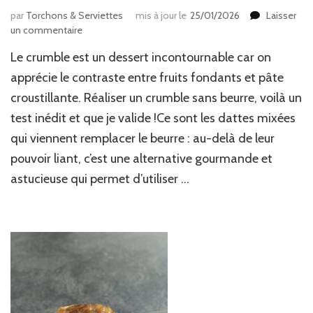
par
Torchons & Serviettes
mis à jour le
25/01/2026
Laisser
sur
un commentaire
Crumble
Le crumble est un dessert incontournable car on
(sans
beurre)
apprécie le contraste entre fruits fondants et pâte
pommes
croustillante. Réaliser un crumble sans beurre, voilà un
banane
test inédit et que je valide !Ce sont les dattes mixées
qui viennent remplacer le beurre : au-delà de leur
pouvoir liant, c’est une alternative gourmande et
astucieuse qui permet d’utiliser …