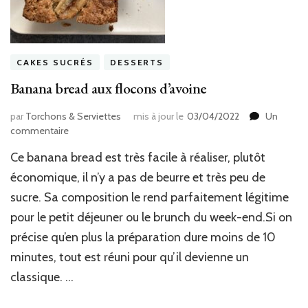
CAKES SUCRÉS
DESSERTS
Banana bread aux flocons d’avoine
par
Torchons & Serviettes
mis à jour le
03/04/2022
Un
sur
commentaire
Banana
Ce banana bread est très facile à réaliser, plutôt
bread
aux
économique, il n’y a pas de beurre et très peu de
flocons
sucre. Sa composition le rend parfaitement légitime
d’avoine
pour le petit déjeuner ou le brunch du week-end.Si on
précise qu’en plus la préparation dure moins de 10
minutes, tout est réuni pour qu’il devienne un
classique. …