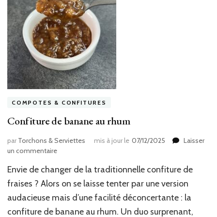
COMPOTES & CONFITURES
Confiture de banane au rhum
par
Torchons & Serviettes
mis à jour le
07/12/2025
Laisser
sur
un commentaire
Confiture
Envie de changer de la traditionnelle confiture de
de
banane
fraises ? Alors on se laisse tenter par une version
au
audacieuse mais d’une facilité déconcertante : la
rhum
confiture de banane au rhum. Un duo surprenant,