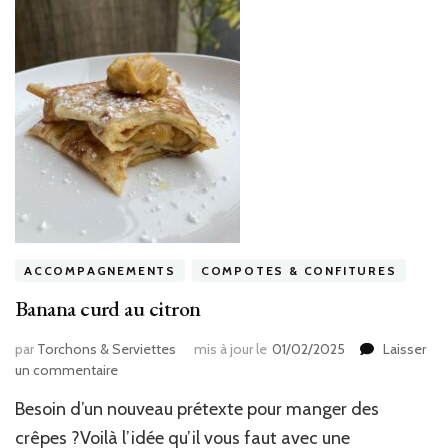
ACCOMPAGNEMENTS
COMPOTES & CONFITURES
Banana curd au citron
par
Torchons & Serviettes
mis à jour le
01/02/2025
Laisser
sur
un commentaire
Banana
Besoin d’un nouveau prétexte pour manger des
curd
au
crêpes ?Voilà l’idée qu’il vous faut avec une