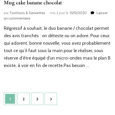
Mug cake banane chocolat
par
Torchons & Serviettes
mis à jour le
13/12/2020
Laisser
sur
un commentaire
Mug
Régressif à souhait, le duo banane / chocolat permet
cake
banane
des avis tranchés : on déteste ou on adore. Pour ceux
chocolat
qui adorent, bonne nouvelle, vous avez probablement
tout ce qu’il faut sous la main pour le réaliser, sous
réserve d’être équipé d’un micro-ondes mais le plan B
existe, à voir en fin de recette.Pas besoin …
Pagination
Page
Page
Page
1
2
3
des
publications