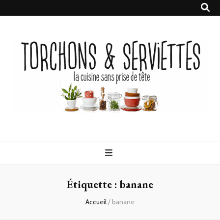
Torchons &
la cuisine sans prise de tête
Serviettes
Étiquette :
banane
Accueil
/
banane