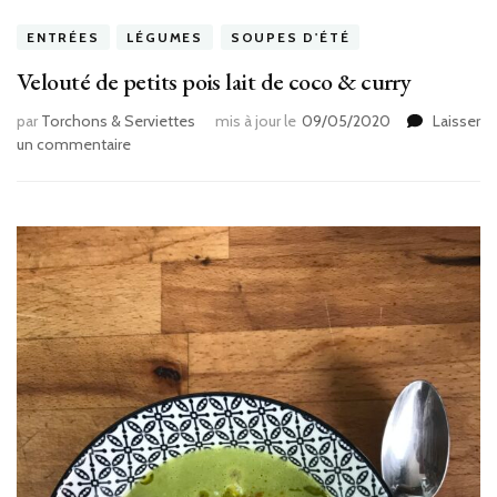
ENTRÉES
LÉGUMES
SOUPES D'ÉTÉ
Velouté de petits pois lait de coco & curry
par
Torchons & Serviettes
mis à jour le
09/05/2020
Laisser
sur
un commentaire
Velouté
de
petits
pois
lait
de
coco
&
curry