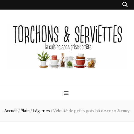
Torchons &
la cuisine sans prise de tête
Serviettes
Accueil
/
Plats
/
Légumes
/
Velouté de petits pois lait de coco & curry