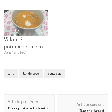
Velouté
potimarron coco
Dans "Entrées"
curry
lait de coco
petits pois
Navigation
Article précédent
d'article
Article suivant
Pizza pesto artichaut à
Banana bread