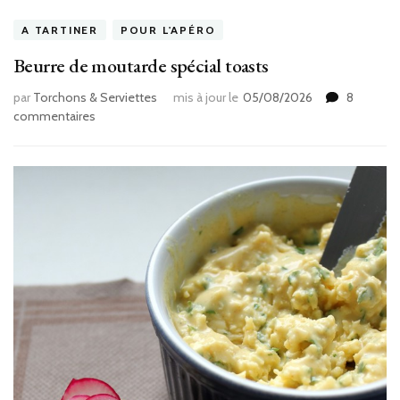
A TARTINER
POUR L'APÉRO
Beurre de moutarde spécial toasts
par
Torchons & Serviettes
mis à jour le
05/08/2026
8
sur
commentaires
Beurre
de
moutarde
spécial
toasts