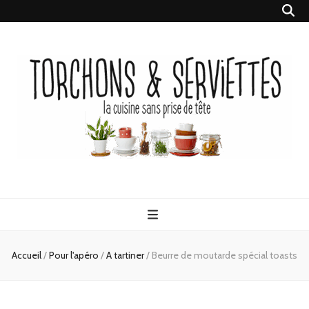
Torchons &
la cuisine sans prise de tête
Serviettes
Accueil
/
Pour l'apéro
/
A tartiner
/
Beurre de moutarde spécial toasts