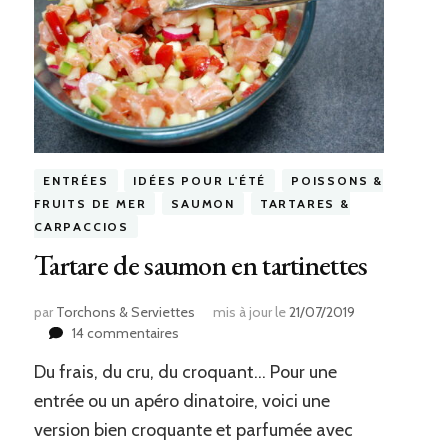
ENTRÉES
IDÉES POUR L'ÉTÉ
POISSONS &
FRUITS DE MER
SAUMON
TARTARES &
CARPACCIOS
Tartare de saumon en tartinettes
par
Torchons & Serviettes
mis à jour le
21/07/2019
sur
14 commentaires
Tartare
Du frais, du cru, du croquant… Pour une
de
saumon
entrée ou un apéro dinatoire, voici une
en
version bien croquante et parfumée avec
tartinettes