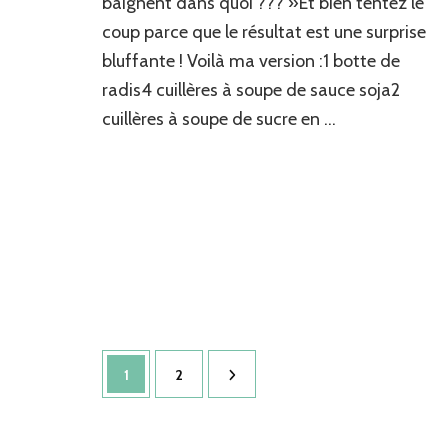
baignent dans quoi ??? »Et bien tentez le
coup parce que le résultat est une surprise
bluffante ! Voilà ma version :1 botte de
radis4 cuillères à soupe de sauce soja2
cuillères à soupe de sucre en …
Pagination
Page
Page
1
2
des
publications