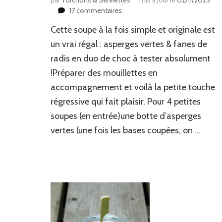
par
Torchons & Serviettes
mis à jour le
02/11/2025
sur
17 commentaires
Soupes
Cette soupe à la fois simple et originale est
asperges
vertes
un vrai régal : asperges vertes & fanes de
&
radis en duo de choc à tester absolument
fanes
!Préparer des mouillettes en
de
radis
accompagnement et voilà la petite touche
régressive qui fait plaisir. Pour 4 petites
soupes (en entrée)une botte d’asperges
vertes (une fois les bases coupées, on …