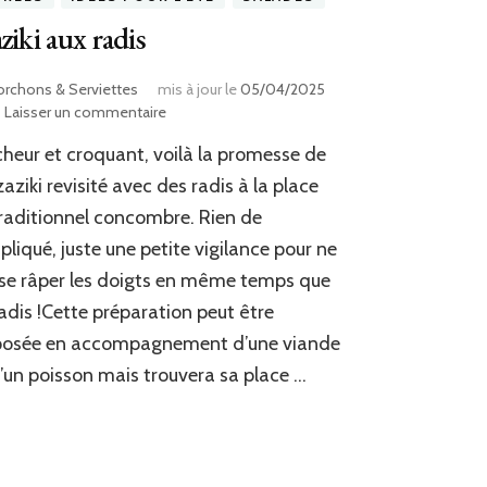
ziki aux radis
orchons & Serviettes
mis à jour le
05/04/2025
sur
Laisser un commentaire
Tzaziki
cheur et croquant, voilà la promesse de
aux
radis
zaziki revisité avec des radis à la place
raditionnel concombre. Rien de
liqué, juste une petite vigilance pour ne
se râper les doigts en même temps que
radis !Cette préparation peut être
posée en accompagnement d’une viande
’un poisson mais trouvera sa place …