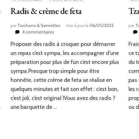
s
Radis & crème de feta
Tza
par
Torchons & Serviettes
mis à jour le
06/05/2025
par
T
sur
4 commentaires
Radis
Proposer des radis à croquer pour démarrer
Frai
&
crème
un repas c’est sympa, les accompagner d’une
ce t
de
préparation pour plus de fun c’est encore plus
du t
feta
sympa.Presque trop simple pour être
comp
honnête, cette crème de feta se réalise en
pas 
quelques minutes et fait son effet : c’est bon,
les 
c’est joli, c’est original !Vous avez des radis ?
pro
e
une barquette de …
ou d