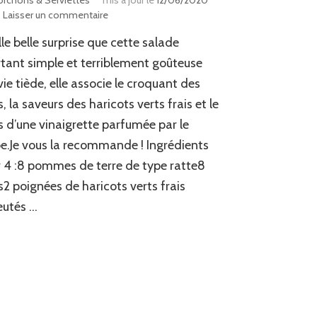
orchons & Serviettes
mis à jour le
12/06/2020
sur
Laisser un commentaire
Salade
le belle surprise que cette salade
tiède
de
tant simple et terriblement goûteuse
pommes
vie tiède, elle associe le croquant des
de
s, la saveurs des haricots verts frais et le
terre
au
s d’une vinaigrette parfumée par le
crabe
e.Je vous la recommande ! Ingrédients
 4 :8 pommes de terre de type ratte8
s2 poignées de haricots verts frais
eutés …