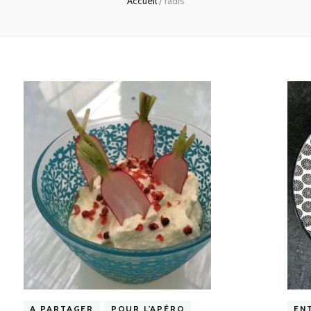
Accueil
/
radis
A PARTAGER
POUR L'APÉRO
EN