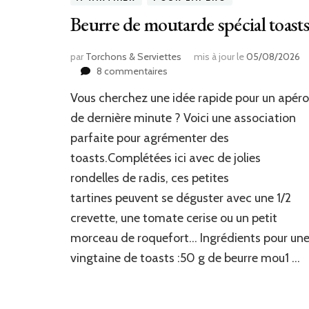
Beurre de moutarde spécial toast
par
Torchons & Serviettes
mis à jour le
05/08/2026
sur
8 commentaires
Beurre
Vous cherchez une idée rapide pour un apéro
de
moutarde
de dernière minute ? Voici une association
spécial
parfaite pour agrémenter des
toasts
toasts.Complétées ici avec de jolies
rondelles de radis, ces petites
tartines peuvent se déguster avec une 1/2
crevette, une tomate cerise ou un petit
morceau de roquefort… Ingrédients pour un
vingtaine de toasts :50 g de beurre mou1 …