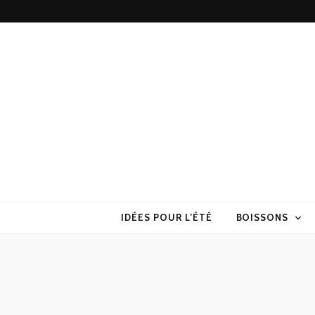
Torchons & S
la cuisine sans prise de tête
IDÉES POUR L’ÉTÉ
BOISSONS