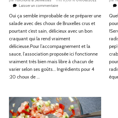
par
Torchons & Serviettes
mis à jour le
09/08/2022
par
T
sur
Laisser un commentaire
Salade
Oui ça semble improbable de se préparer une
Quel
de
choux
salade avec des choux de Bruxelles crus et
pour
de
pourtant c’est sain, délicieux avec un bon
!Ser
Bruxelles
craquant qui la rend vraiment
radi
au
bacon
délicieuse.Pour l’accompagnement et la
pep’
sauce, l’association proposée ici fonctionne
crab
vraiment très bien mais libre à chacun de
pour
varier selon ses goûts… Ingrédients pour 4
radi
:20 choux de …
équ