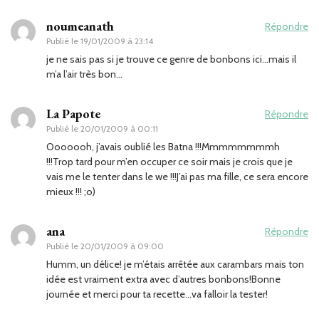
noumeanath
Répondre
Publié le
19/01/2009 à 23:14
je ne sais pas si je trouve ce genre de bonbons ici…mais il
m’a l’air très bon…
La Papote
Répondre
Publié le
20/01/2009 à 00:11
Ooooooh, j’avais oublié les Batna !!!Mmmmmmmmh
!!!Trop tard pour m’en occuper ce soir mais je crois que je
vais me le tenter dans le we !!!J’ai pas ma fille, ce sera encore
mieux !!! ;o)
ana
Répondre
Publié le
20/01/2009 à 09:00
Humm, un délice! je m’étais arrêtée aux carambars mais ton
idée est vraiment extra avec d’autres bonbons!Bonne
journée et merci pour ta recette…va falloir la tester!