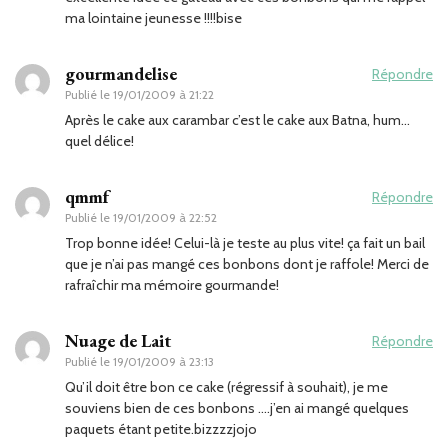
ma lointaine jeunesse !!!!bise
gourmandelise
Répondre
Publié le
19/01/2009 à 21:22
Après le cake aux carambar c’est le cake aux Batna, hum…
quel délice!
qmmf
Répondre
Publié le
19/01/2009 à 22:52
Trop bonne idée! Celui-là je teste au plus vite! ça fait un bail
que je n’ai pas mangé ces bonbons dont je raffole! Merci de
rafraîchir ma mémoire gourmande!
Nuage de Lait
Répondre
Publié le
19/01/2009 à 23:13
Qu’il doit être bon ce cake (régressif à souhait), je me
souviens bien de ces bonbons ….j’en ai mangé quelques
paquets étant petite.bizzzzjojo