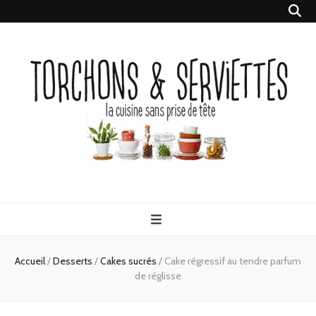
Torchons &
la cuisine sans prise de tête
Serviettes
Accueil
/
Desserts
/
Cakes sucrés
/
Cake régressif au tendre parfum
de réglisse