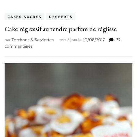
CAKES SUCRÉS
DESSERTS
Cake régressif au tendre parfum de réglisse
par
Torchons & Serviettes
mis à jour le
10/08/2017
32
sur
commentaires
Cake
régressif
au
tendre
parfum
de
réglisse