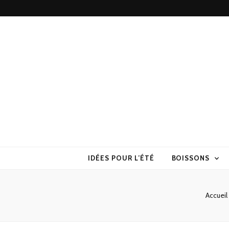
Torchons & S
la cuisine sans prise de tête
IDÉES POUR L’ÉTÉ
BOISSONS
Accueil