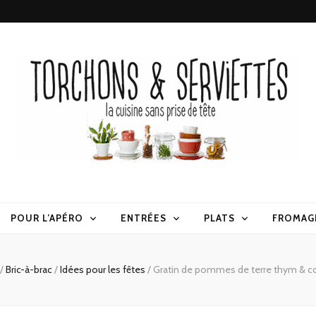
erviettes
POUR L’APÉRO
ENTRÉES
PLATS
FROMAG
/
Bric-à-brac
/
Idées pour les fêtes
/
Gratin de pommes de terre thym & co