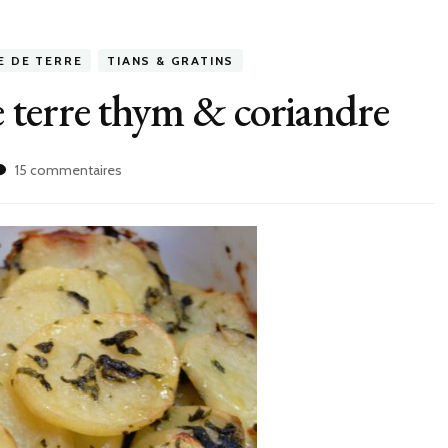
 DE TERRE
TIANS & GRATINS
 terre thym & coriandre
sur
15 commentaires
Gratin
de
pommes
de
terre
thym
&
coriandre