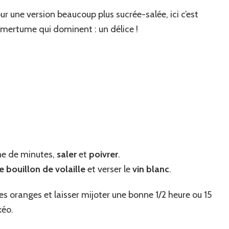
ur une version beaucoup plus sucrée-salée, ici c’est
amertume qui dominent : un délice !
ne de minutes,
saler
et
poivrer
.
 bouillon de volaille
et verser le
vin blanc
.
s oranges et laisser mijoter une bonne 1/2 heure ou 15
kéo.