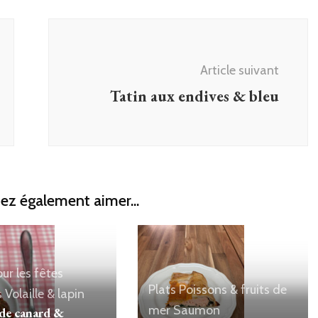
Article suivant
Tatin aux endives & bleu
ez également aimer...
ur les fêtes
Plats
Poissons & fruits de
s
Volaille & lapin
mer
Saumon
 de canard &