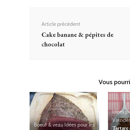
Navigation
d'article
Article précédent
Cake banane & pépites de
chocolat
Vous pourri
Idées po
Viande
Boeuf & veau
Idées pour les
Tartare