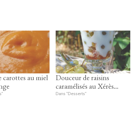
 carottes au miel
Douceur de raisins
ange
caramélisés au Xérès…
s"
Dans "Desserts"