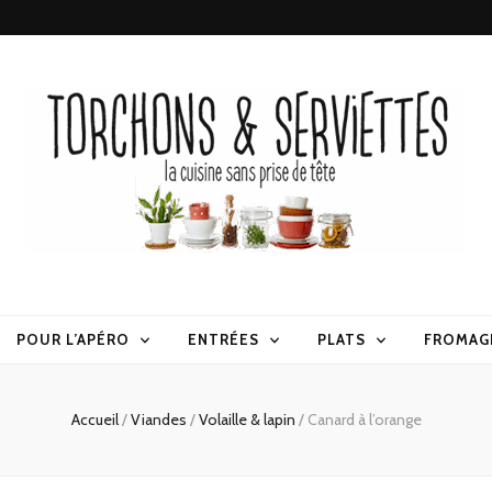
erviettes
POUR L’APÉRO
ENTRÉES
PLATS
FROMAG
Accueil
/
Viandes
/
Volaille & lapin
/
Canard à l’orange