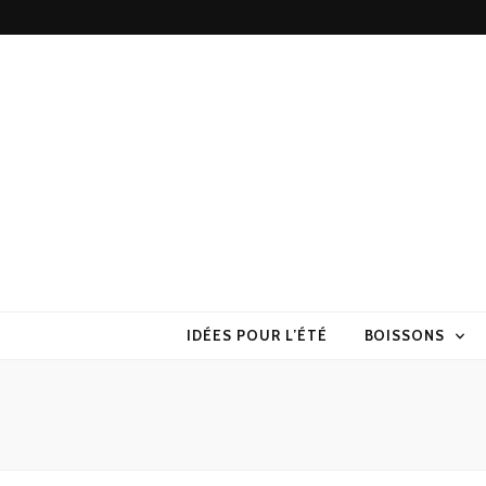
Torchons & S
la cuisine sans prise de tête
IDÉES POUR L’ÉTÉ
BOISSONS