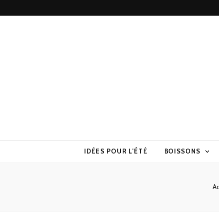
Torchons & S
la cuisine sans prise de tête
IDÉES POUR L’ÉTÉ
BOISSONS
Ac