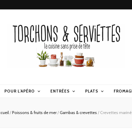
erviettes
POUR L’APÉRO
ENTRÉES
PLATS
FROMAG
cueil
/
Poissons & fruits de mer
/
Gambas & crevettes
/
Crevettes mariné