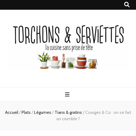
Torchons &
la cuisine sans prise de tête
Serviettes
Accueil
/
Plats
/
Légumes
/
Tians & gratins
/
Courges & Co : on se fait
un crumble ?