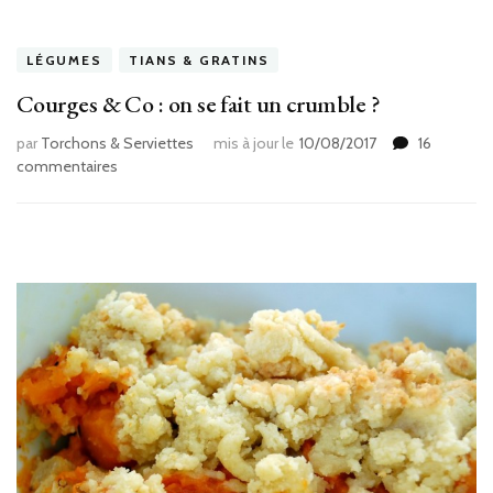
LÉGUMES
TIANS & GRATINS
Courges & Co : on se fait un crumble ?
par
Torchons & Serviettes
mis à jour le
10/08/2017
16
sur
commentaires
Courges
&
Co
:
on
se
fait
un
crumble
?