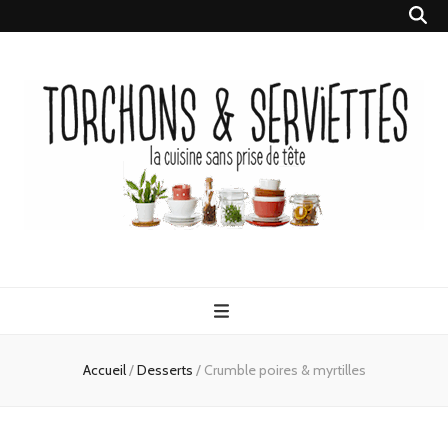
Torchons &
la cuisine sans prise de tête
Serviettes
Accueil
/
Desserts
/
Crumble poires & myrtilles