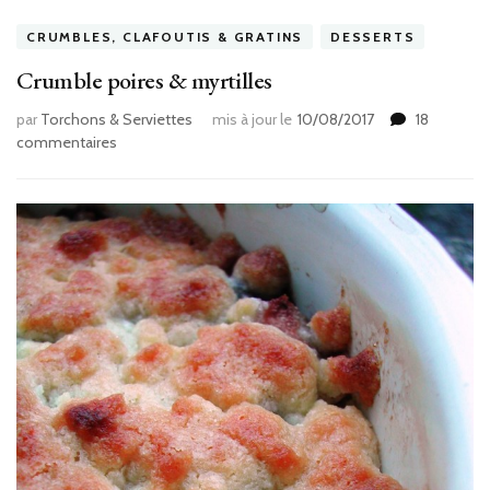
CRUMBLES, CLAFOUTIS & GRATINS
DESSERTS
Crumble poires & myrtilles
par
Torchons & Serviettes
mis à jour le
10/08/2017
18
sur
commentaires
Crumble
poires
&
myrtilles