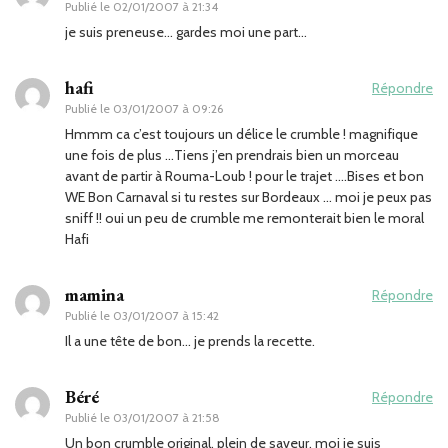
Publié le
02/01/2007 à 21:34
je suis preneuse… gardes moi une part…
hafi
Répondre
Publié le
03/01/2007 à 09:26
Hmmm ca c’est toujours un délice le crumble ! magnifique
une fois de plus …Tiens j’en prendrais bien un morceau
avant de partir à Rouma-Loub ! pour le trajet ….Bises et bon
WE Bon Carnaval si tu restes sur Bordeaux … moi je peux pas
sniff !! oui un peu de crumble me remonterait bien le moral
Hafi
mamina
Répondre
Publié le
03/01/2007 à 15:42
Il a une tête de bon… je prends la recette.
Béré
Répondre
Publié le
03/01/2007 à 21:58
Un bon crumble original, plein de saveur, moi je suis