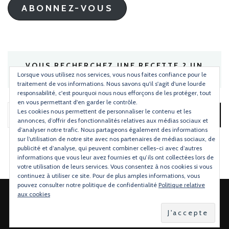
ABONNEZ-VOUS
VOUS RECHERCHEZ UNE RECETTE ? UN
INGRÉDIENT ?
Lorsque vous utilisez nos services, vous nous faites confiance pour le
traitement de vos informations. Nous savons qu'il s'agit d'une lourde
responsabilité, c'est pourquoi nous nous efforçons de les protéger, tout
en vous permettant d'en garder le contrôle.
Les cookies nous permettent de personnaliser le contenu et les
Rechercher :
annonces, d’offrir des fonctionnalités relatives aux médias sociaux et
d’analyser notre trafic. Nous partageons également des informations
sur l’utilisation de notre site avec nos partenaires de médias sociaux, de
publicité et d’analyse, qui peuvent combiner celles-ci avec d’autres
informations que vous leur avez fournies et qu’ils ont collectées lors de
votre utilisation de leurs services. Vous consentez à nos cookies si vous
continuez à utiliser ce site. Pour de plus amples informations, vous
pouvez consulter notre politique de confidentialité
Politique relative
aux cookies
2026 Copyright
Torchons & Serviettes
.
Blossom Mommy Blog |
Développé par
Blossom Themes
.Propulsé par
WordPress
.
Politique de confidentialité