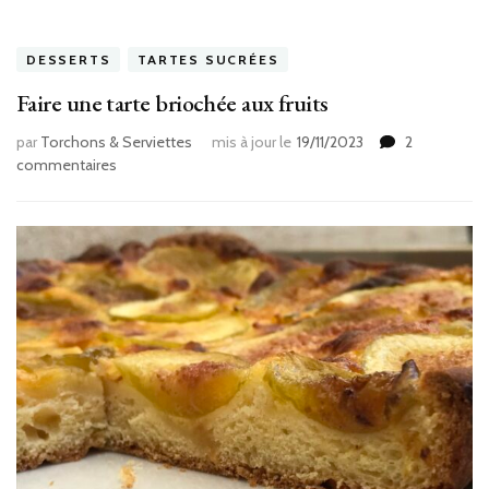
DESSERTS
TARTES SUCRÉES
Faire une tarte briochée aux fruits
par
Torchons & Serviettes
mis à jour le
19/11/2023
2
sur
commentaires
Faire
une
tarte
briochée
aux
fruits