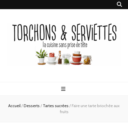
Torchons &
la cuisine sans prise de tête
Serviettes
Accueil
/
Desserts
/
Tartes sucrées
/
Faire une tarte briochée aux
fruits