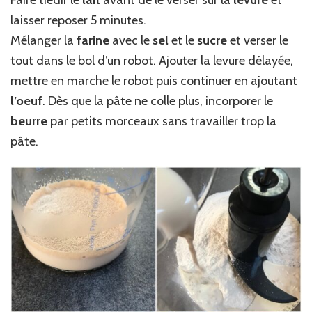
Faire tiédir le
lait
avant de le verser sur la
levure
et
laisser reposer 5 minutes.
Mélanger la
farine
avec le
sel
et le
sucre
et verser le
tout dans le bol d’un robot. Ajouter la levure délayée,
mettre en marche le robot puis continuer en ajoutant
l’oeuf
. Dès que la pâte ne colle plus, incorporer le
beurre
par petits morceaux sans travailler trop la
pâte.