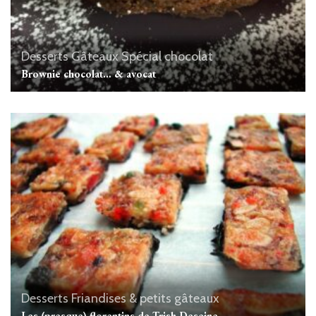
Desserts
Gâteaux
Spécial chocolat
Brownie chocolat… & avocat
Desserts
Friandises & petits gâteaux
Les (presque) florentins de Trish Deseine