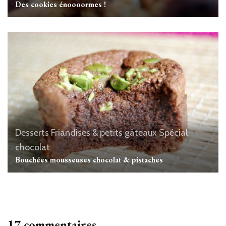
Des cookies énoooormes !
Desserts
Friandises & petits gâteaux
Spécial
chocolat
Bouchées mousseuses chocolat & pistaches
17 commentaires