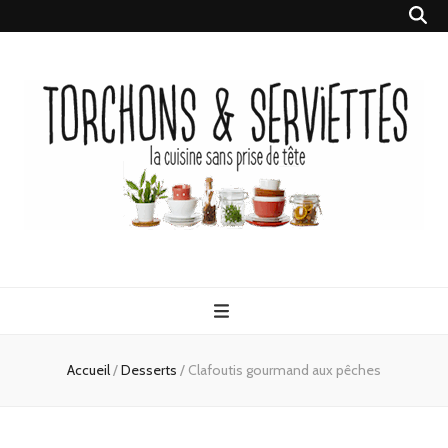
Torchons &
la cuisine sans prise de tête
Serviettes
Accueil
/
Desserts
/
Clafoutis gourmand aux pêches