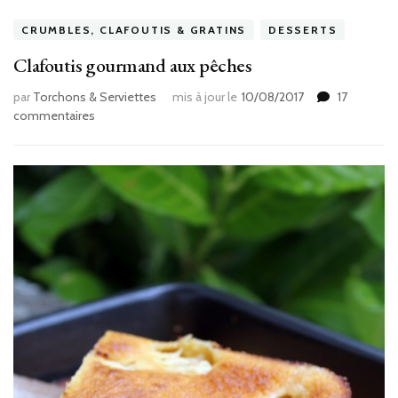
CRUMBLES, CLAFOUTIS & GRATINS
DESSERTS
Clafoutis gourmand aux pêches
par
Torchons & Serviettes
mis à jour le
10/08/2017
17
sur
commentaires
Clafoutis
gourmand
aux
pêches