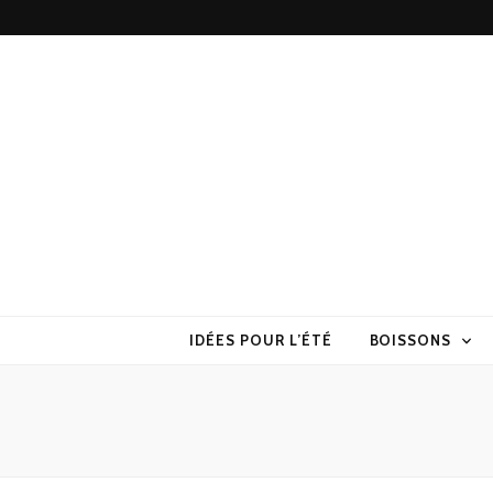
Torchons & S
la cuisine sans prise de tête
IDÉES POUR L’ÉTÉ
BOISSONS