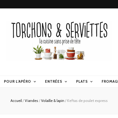
erviettes
POUR L’APÉRO
ENTRÉES
PLATS
FROMAG
Accueil
/
Viandes
/
Volaille & lapin
/
Keftas de poulet express