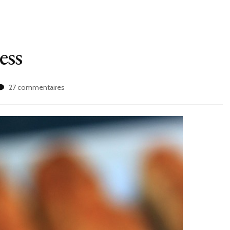
ess
sur
27 commentaires
Keftas
de
poulet
express