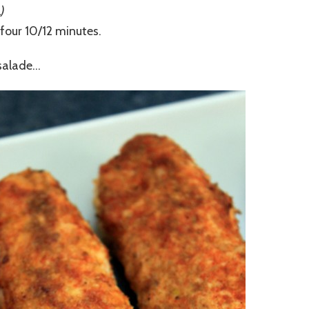
)
u four 10/12 minutes.
 salade…