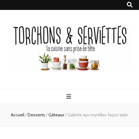
Torchons &
la cuisine sans prise de tête
Serviettes
Accueil
/
Desserts
/
Gâteaux
/
Galette aux myrtilles façon tatin