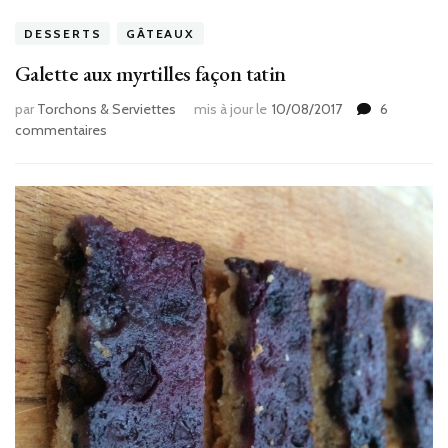
DESSERTS
GÂTEAUX
Galette aux myrtilles façon tatin
par
Torchons & Serviettes
mis à jour le
10/08/2017
6
sur
commentaires
Galette
aux
myrtilles
façon
tatin