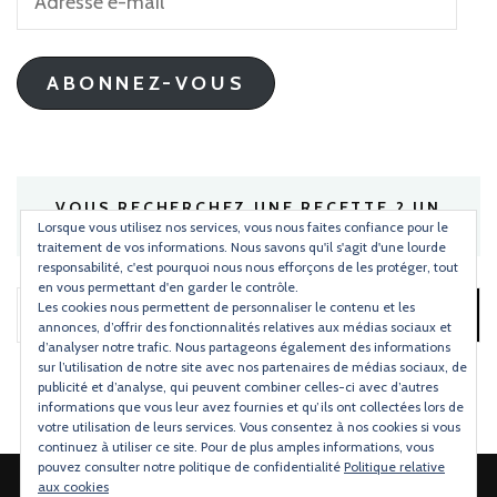
e-
mail
ABONNEZ-VOUS
VOUS RECHERCHEZ UNE RECETTE ? UN
INGRÉDIENT ?
Lorsque vous utilisez nos services, vous nous faites confiance pour le
traitement de vos informations. Nous savons qu'il s'agit d'une lourde
responsabilité, c'est pourquoi nous nous efforçons de les protéger, tout
en vous permettant d'en garder le contrôle.
Les cookies nous permettent de personnaliser le contenu et les
Rechercher :
annonces, d’offrir des fonctionnalités relatives aux médias sociaux et
d’analyser notre trafic. Nous partageons également des informations
sur l’utilisation de notre site avec nos partenaires de médias sociaux, de
publicité et d’analyse, qui peuvent combiner celles-ci avec d’autres
informations que vous leur avez fournies et qu’ils ont collectées lors de
votre utilisation de leurs services. Vous consentez à nos cookies si vous
continuez à utiliser ce site. Pour de plus amples informations, vous
pouvez consulter notre politique de confidentialité
Politique relative
aux cookies
2026 Copyright
Torchons & Serviettes
.
Blossom Mommy Blog |