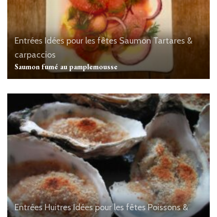
Entrées
Idées pour les fêtes
Saumon
Tartares &
carpaccios
Saumon fumé au pamplemousse
Entrées
Huitres
Idées pour les fêtes
Poissons &