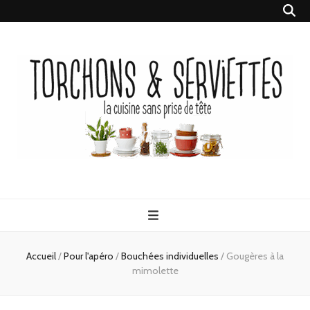
Torchons &
la cuisine sans prise de tête
Serviettes
Accueil
/
Pour l'apéro
/
Bouchées individuelles
/
Gougères à la
mimolette