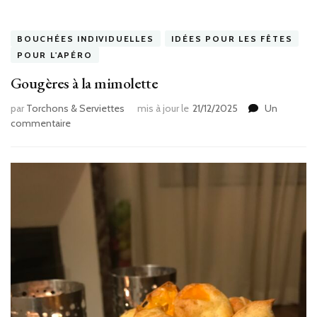
BOUCHÉES INDIVIDUELLES
IDÉES POUR LES FÊTES
POUR L'APÉRO
Gougères à la mimolette
par
Torchons & Serviettes
mis à jour le
21/12/2025
Un
sur
commentaire
Gougères
à
la
mimolette