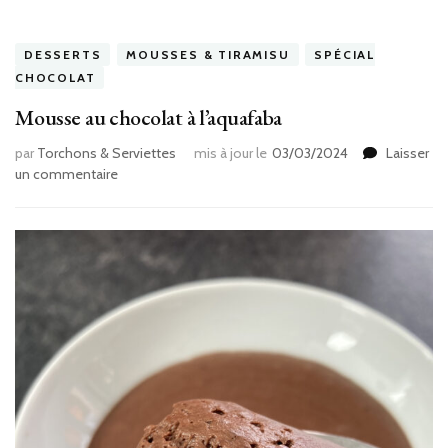
DESSERTS
MOUSSES & TIRAMISU
SPÉCIAL
CHOCOLAT
Mousse au chocolat à l’aquafaba
par
Torchons & Serviettes
mis à jour le
03/03/2024
Laisser
sur
un commentaire
Mousse
au
chocolat
à
l’aquafaba