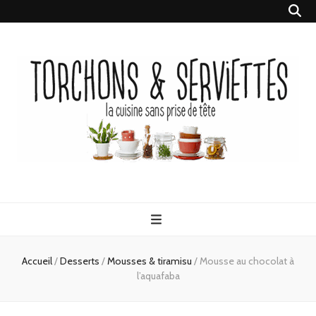
Torchons &
la cuisine sans prise de tête
Serviettes
Accueil
/
Desserts
/
Mousses & tiramisu
/
Mousse au chocolat à
l’aquafaba