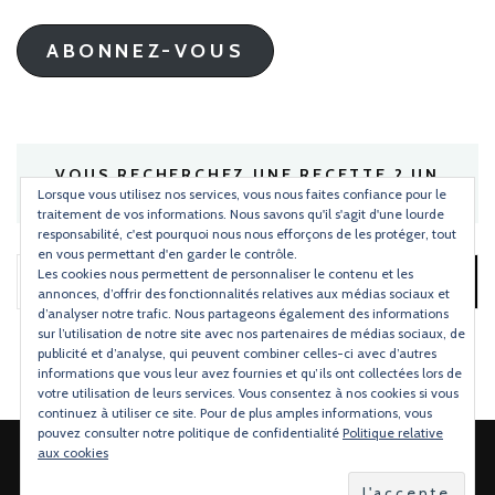
mail
ABONNEZ-VOUS
VOUS RECHERCHEZ UNE RECETTE ? UN
INGRÉDIENT ?
Lorsque vous utilisez nos services, vous nous faites confiance pour le
traitement de vos informations. Nous savons qu'il s'agit d'une lourde
responsabilité, c'est pourquoi nous nous efforçons de les protéger, tout
en vous permettant d'en garder le contrôle.
Les cookies nous permettent de personnaliser le contenu et les
Rechercher :
annonces, d’offrir des fonctionnalités relatives aux médias sociaux et
d’analyser notre trafic. Nous partageons également des informations
sur l’utilisation de notre site avec nos partenaires de médias sociaux, de
publicité et d’analyse, qui peuvent combiner celles-ci avec d’autres
informations que vous leur avez fournies et qu’ils ont collectées lors de
votre utilisation de leurs services. Vous consentez à nos cookies si vous
continuez à utiliser ce site. Pour de plus amples informations, vous
pouvez consulter notre politique de confidentialité
Politique relative
aux cookies
2026 Copyright
Torchons & Serviettes
.
Blossom Mommy Blog |
Développé par
Blossom Themes
.Propulsé par
WordPress
.