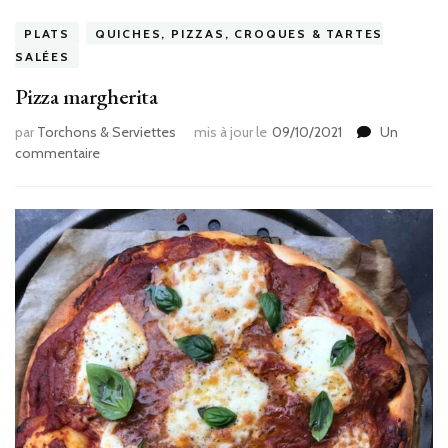
PLATS
QUICHES, PIZZAS, CROQUES & TARTES
SALÉES
Pizza margherita
par
Torchons & Serviettes
mis à jour le
09/10/2021
Un
sur
commentaire
Pizza
margherita