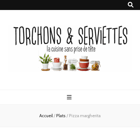
Torchons &
la cuisine sans prise de tête
Serviettes
Accueil
/
Plats
/
Pizza margherita