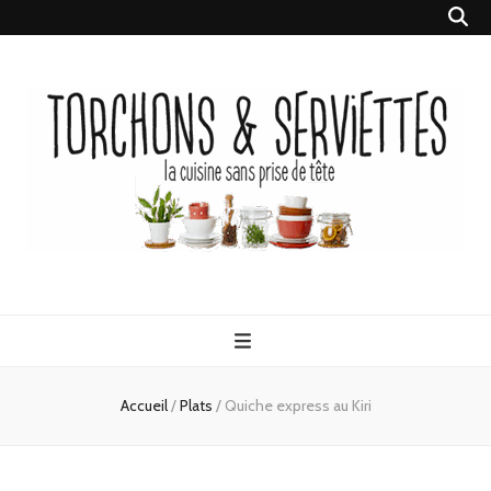
Torchons &
la cuisine sans prise de tête
Serviettes
Accueil
/
Plats
/
Quiche express au Kiri