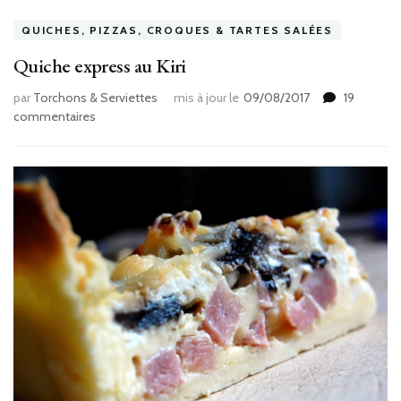
QUICHES, PIZZAS, CROQUES & TARTES SALÉES
Quiche express au Kiri
par
Torchons & Serviettes
mis à jour le
09/08/2017
19
sur
commentaires
Quiche
express
au
Kiri