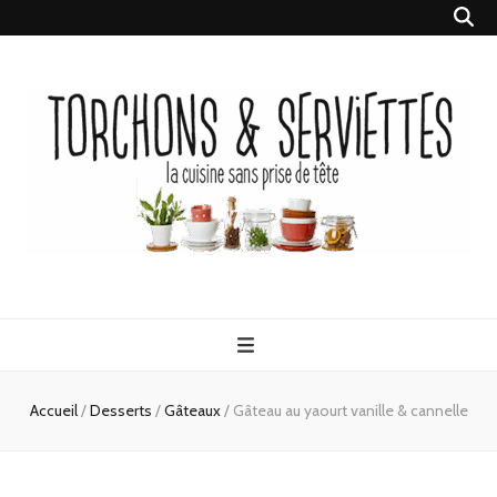
Torchons &
la cuisine sans prise de tête
Serviettes
Accueil
/
Desserts
/
Gâteaux
/
Gâteau au yaourt vanille & cannelle