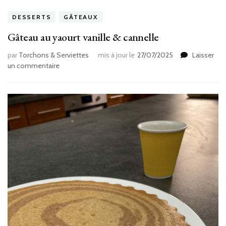
DESSERTS
GÂTEAUX
Gâteau au yaourt vanille & cannelle
par
Torchons & Serviettes
mis à jour le
27/07/2025
Laisser
sur
un commentaire
Gâteau
au
yaourt
vanille
&
cannelle