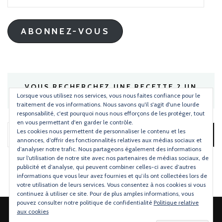
e-
mail
ABONNEZ-VOUS
VOUS RECHERCHEZ UNE RECETTE ? UN
INGRÉDIENT ?
Lorsque vous utilisez nos services, vous nous faites confiance pour le
traitement de vos informations. Nous savons qu'il s'agit d'une lourde
responsabilité, c'est pourquoi nous nous efforçons de les protéger, tout
en vous permettant d'en garder le contrôle.
Les cookies nous permettent de personnaliser le contenu et les
Rechercher :
annonces, d’offrir des fonctionnalités relatives aux médias sociaux et
d’analyser notre trafic. Nous partageons également des informations
sur l’utilisation de notre site avec nos partenaires de médias sociaux, de
publicité et d’analyse, qui peuvent combiner celles-ci avec d’autres
informations que vous leur avez fournies et qu’ils ont collectées lors de
votre utilisation de leurs services. Vous consentez à nos cookies si vous
continuez à utiliser ce site. Pour de plus amples informations, vous
pouvez consulter notre politique de confidentialité
Politique relative
aux cookies
2026 Copyright
Torchons & Serviettes
.
Blossom Mommy Blog |