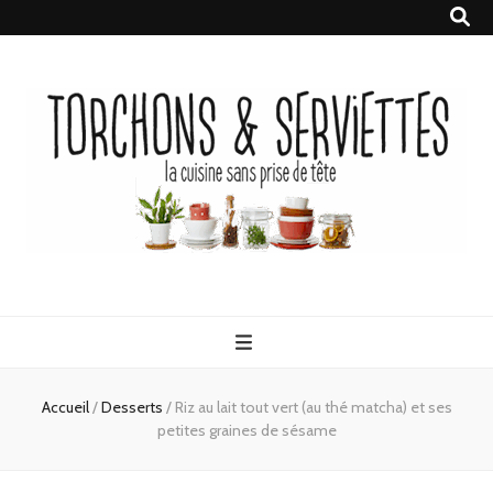
Torchons &
la cuisine sans prise de tête
Serviettes
Accueil
/
Desserts
/
Riz au lait tout vert (au thé matcha) et ses
petites graines de sésame