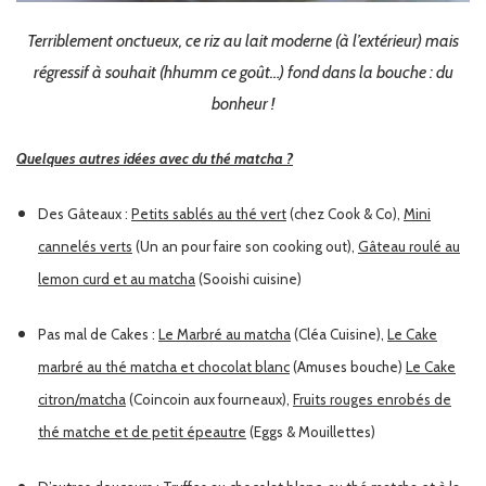
Terriblement onctueux, ce riz au lait moderne (à l’extérieur)
mais
régressif à souhait (hhumm ce goût…) fond dans la bouche : du
bonheur !
Quelques autres idées avec du thé matcha ?
Des Gâteaux :
Petits sablés au thé vert
(chez Cook & Co),
Mini
cannelés verts
(Un an pour faire son cooking out),
Gâteau roulé au
lemon curd et au matcha
(Sooishi cuisine)
Pas mal de Cakes :
Le Marbré au matcha
(Cléa Cuisine),
Le Cake
marbré au thé matcha et chocolat blanc
(Amuses bouche)
Le Cake
citron/matcha
(Coincoin aux fourneaux),
Fruits rouges enrobés de
thé matche et de petit épeautre
(Eggs & Mouillettes)