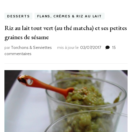
DESSERTS
FLANS, CRÈMES & RIZ AU LAIT
Riz au lait tout vert (au thé matcha) et ses petites
graines de sésame
par
Torchons & Serviettes
mis à jour le
02/07/2017
15
sur
commentaires
Riz
au
lait
tout
vert
(au
thé
matcha)
et
ses
petites
graines