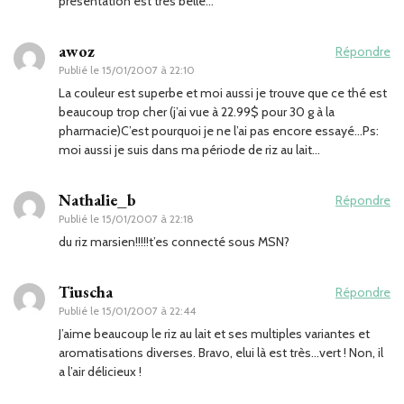
présentation est très belle…
awoz
Répondre
Publié le
15/01/2007 à 22:10
La couleur est superbe et moi aussi je trouve que ce thé est
beaucoup trop cher (j’ai vue à 22.99$ pour 30 g à la
pharmacie)C’est pourquoi je ne l’ai pas encore essayé…Ps:
moi aussi je suis dans ma période de riz au lait…
Nathalie_b
Répondre
Publié le
15/01/2007 à 22:18
du riz marsien!!!!!t’es connecté sous MSN?
Tiuscha
Répondre
Publié le
15/01/2007 à 22:44
J’aime beaucoup le riz au lait et ses multiples variantes et
aromatisations diverses. Bravo, elui là est très…vert ! Non, il
a l’air délicieux !