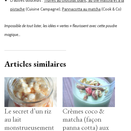
D’autres douceurs :
Truffes au chocolat blanc, au thé matcha et à la
pistache
(Cuisine Campagne),
Pannacotta au matcha
(Cook & Co)
Impossible de tout lister, les idées « vertes » fleurissent avec cette poudre
magique…
Articles similaires
Le secret d’un riz
Crèmes coco &
au lait
matcha (façon
monstrueusement
panna cotta) aux