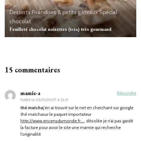
Desserts
Friandises & petits gâteaux
Spécial
chocolat
Feuilleté chocolat noisettes (très) très gourmand
15 commentaires
mamie-a
Répondre
Publié le
02/01/2007 à 23:31
thé matcha
j’en ai trouvé sur le net en cherchant sur google
thé matchasur le paquet importateur
http://www.encensdumonde.fr….
. désolée je n’ai pas gardé
la facture pour avoir le site une mamie qui recherche
l’originalité