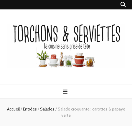
Torchons &
la cuisine sans prise de tête
Serviettes
Accueil
/
Entrées
/
Salades
/
Salade croquante : carottes & papaye
verte