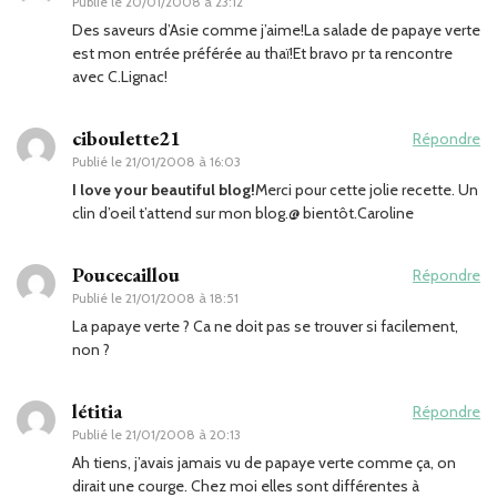
Publié le
20/01/2008 à 23:12
Des saveurs d’Asie comme j’aime!La salade de papaye verte
est mon entrée préférée au thaï!Et bravo pr ta rencontre
avec C.Lignac!
ciboulette21
Répondre
Publié le
21/01/2008 à 16:03
I love your beautiful blog!
Merci pour cette jolie recette. Un
clin d’oeil t’attend sur mon blog.@ bientôt.Caroline
Poucecaillou
Répondre
Publié le
21/01/2008 à 18:51
La papaye verte ? Ca ne doit pas se trouver si facilement,
non ?
létitia
Répondre
Publié le
21/01/2008 à 20:13
Ah tiens, j’avais jamais vu de papaye verte comme ça, on
dirait une courge. Chez moi elles sont différentes à