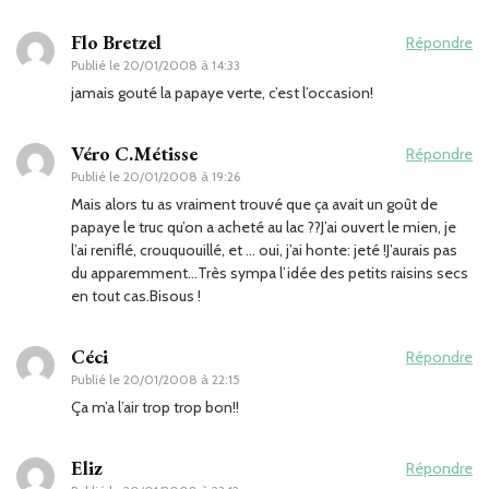
Flo Bretzel
Répondre
Publié le
20/01/2008 à 14:33
jamais gouté la papaye verte, c’est l’occasion!
Véro C.Métisse
Répondre
Publié le
20/01/2008 à 19:26
Mais alors tu as vraiment trouvé que ça avait un goût de
papaye le truc qu’on a acheté au lac ??J’ai ouvert le mien, je
l’ai reniflé, crouquouillé, et … oui, j’ai honte: jeté !J’aurais pas
du apparemment…Très sympa l’idée des petits raisins secs
en tout cas.Bisous !
Céci
Répondre
Publié le
20/01/2008 à 22:15
Ça m’a l’air trop trop bon!!
Eliz
Répondre