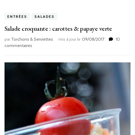
ENTRÉES
SALADES
Salade croquante : carottes & papaye verte
par
Torchons & Serviettes
mis à jour le
09/08/2017
10
sur
commentaires
Salade
croquante
:
carottes
&
papaye
verte