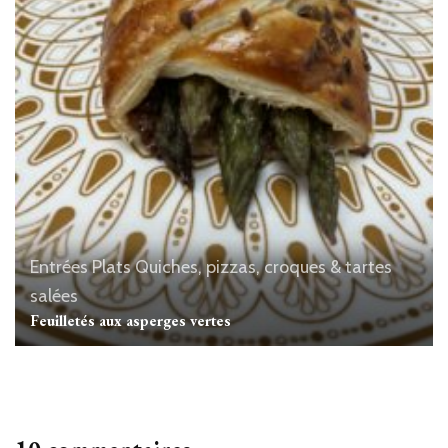
Entrées
Plats
Quiches, pizzas, croques & tartes
salées
Feuilletés aux asperges vertes