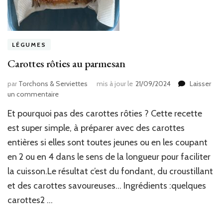
LÉGUMES
Carottes rôties au parmesan
par
Torchons & Serviettes
mis à jour le
21/09/2024
Laisser
sur
un commentaire
Carottes
Et pourquoi pas des carottes rôties ? Cette recette
rôties
au
est super simple, à préparer avec des carottes
parmesan
entières si elles sont toutes jeunes ou en les coupant
en 2 ou en 4 dans le sens de la longueur pour faciliter
la cuisson.Le résultat c’est du fondant, du croustillant
et des carottes savoureuses… Ingrédients :quelques
carottes2 …