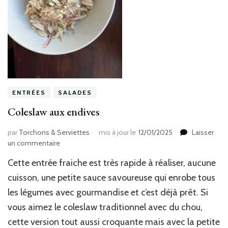
ENTRÉES
SALADES
Coleslaw aux endives
par
Torchons & Serviettes
mis à jour le
12/01/2025
Laisser
sur
un commentaire
Coleslaw
Cette entrée fraiche est très rapide à réaliser, aucune
aux
endives
cuisson, une petite sauce savoureuse qui enrobe tous
les légumes avec gourmandise et c’est déjà prêt. Si
vous aimez le coleslaw traditionnel avec du chou,
cette version tout aussi croquante mais avec la petite