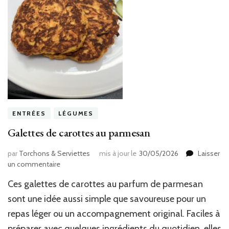
ENTRÉES
LÉGUMES
Galettes de carottes au parmesan
par
Torchons & Serviettes
mis à jour le
30/05/2026
Laisser
sur
un commentaire
Galettes
Ces galettes de carottes au parfum de parmesan
de
carottes
sont une idée aussi simple que savoureuse pour un
au
repas léger ou un accompagnement original. Faciles à
parmesan
préparer avec quelques ingrédients du quotidien, elles