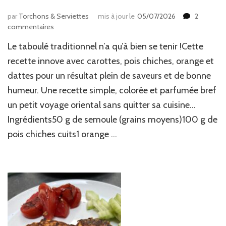
par
Torchons & Serviettes
mis à jour le
05/07/2026
2
sur
commentaires
Taboulé
Le taboulé traditionnel n’a qu’à bien se tenir !Cette
oriental
pois
recette innove avec carottes, pois chiches, orange et
chiches,
dattes pour un résultat plein de saveurs et de bonne
carottes,
humeur. Une recette simple, colorée et parfumée bref
orange
et
un petit voyage oriental sans quitter sa cuisine…
dattes
Ingrédients50 g de semoule (grains moyens)100 g de
pois chiches cuits1 orange …