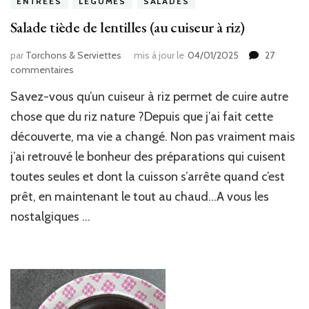
ENTRÉES
LÉGUMES
SALADES
Salade tiède de lentilles (au cuiseur à riz)
par
Torchons & Serviettes
mis à jour le
04/01/2025
27
sur
commentaires
Salade
Savez-vous qu’un cuiseur à riz permet de cuire autre
tiède
de
chose que du riz nature ?Depuis que j’ai fait cette
lentilles
découverte, ma vie a changé. Non pas vraiment mais
(au
j’ai retrouvé le bonheur des préparations qui cuisent
cuiseur
à
toutes seules et dont la cuisson s’arrête quand c’est
riz)
prêt, en maintenant le tout au chaud…A vous les
nostalgiques …