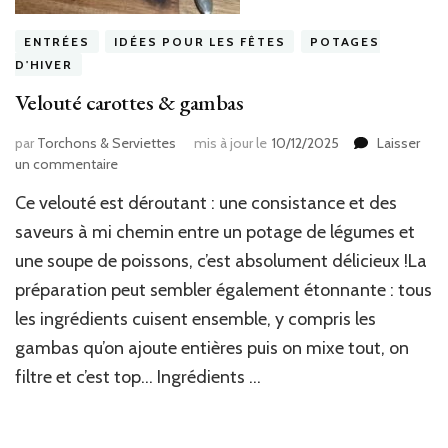
ENTRÉES
IDÉES POUR LES FÊTES
POTAGES
D'HIVER
Velouté carottes & gambas
par
Torchons & Serviettes
mis à jour le
10/12/2025
Laisser
sur
un commentaire
Velouté
Ce velouté est déroutant : une consistance et des
carottes
&
saveurs à mi chemin entre un potage de légumes et
gambas
une soupe de poissons, c’est absolument délicieux !La
préparation peut sembler également étonnante : tous
les ingrédients cuisent ensemble, y compris les
gambas qu’on ajoute entières puis on mixe tout, on
filtre et c’est top… Ingrédients …