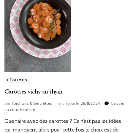
LÉGUMES
Carottes vichy au thym
par
Torchons & Serviettes
mis à jour le
26/11/2024
Laisser
sur
un commentaire
Carottes
Que faire avec des carottes ? Ce n’est pas les idées
vichy
au
qui manquent alors pour cette fois le choix est de