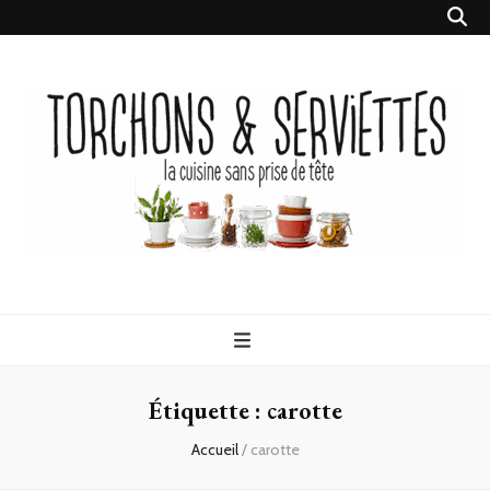
Torchons &
la cuisine sans prise de tête
Serviettes
Étiquette :
carotte
Accueil
/
carotte