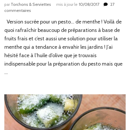
par
Torchons & Serviettes
mis à jour le
10/08/2017
27
sur
commentaires
2
Version sucrée pour un pesto… de menthe ! Voilà de
idées
sucrées
quoi rafraîchir beaucoup de préparations à base de
avec
fruits frais et c’est aussi une solution pour utiliser la
du
menthe qui a tendance à envahir les jardins ! J’ai
pesto
:
hésité face à l’huile d’olive que je trouvais
tartare
indispensable pour la préparation du pesto mais que
de
pêches
…
&
carpaccio
de
kiwis