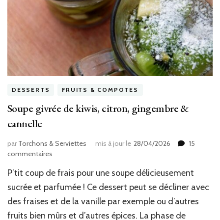
DESSERTS
FRUITS & COMPOTES
Soupe givrée de kiwis, citron, gingembre &
cannelle
par
Torchons & Serviettes
mis à jour le
28/04/2026
15
sur
commentaires
Soupe
P’tit coup de frais pour une soupe délicieusement
givrée
de
sucrée et parfumée ! Ce dessert peut se décliner avec
kiwis,
des fraises et de la vanille par exemple ou d’autres
citron,
fruits bien mûrs et d’autres épices. La phase de
gingembre