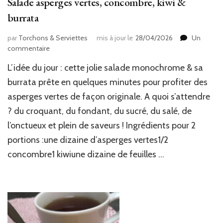
Salade asperges vertes, concombre, kiwi &
burrata
par
Torchons & Serviettes
mis à jour le
28/04/2026
Un
sur
commentaire
Salade
L’idée du jour : cette jolie salade monochrome & sa
asperges
vertes,
burrata prête en quelques minutes pour profiter des
concombre,
asperges vertes de façon originale. A quoi s’attendre
kiwi
? du croquant, du fondant, du sucré, du salé, de
&
burrata
l’onctueux et plein de saveurs ! Ingrédients pour 2
portions :une dizaine d’asperges vertes1/2
concombre1 kiwiune dizaine de feuilles …