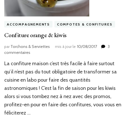
ACCOMPAGNEMENTS
COMPOTES & CONFITURES
Confiture orange & kiwis
par
Torchons & Serviettes
mis à jour le
10/08/2017
3
sur
commentaires
Confiture
La confiture maison c’est très facile à faire surtout
orange
&
qu’il n’est pas du tout obligatoire de transformer sa
kiwis
cuisine en labo pour faire des quantités
astronomiques ! C’est la fin de saison pour les kiwis
alors si vous tombez nez à nez avec des promos,
profitez-en pour en faire des confitures, vous vous en
féliciterez …