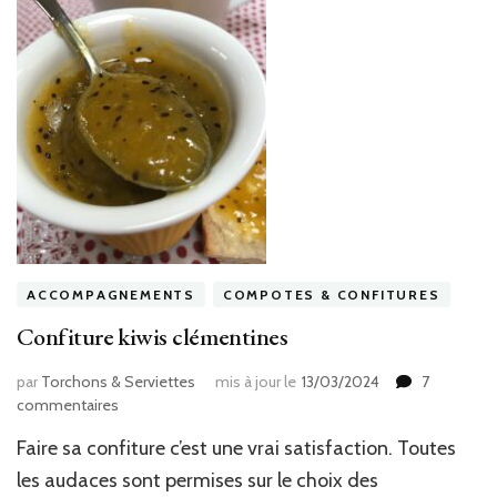
ACCOMPAGNEMENTS
COMPOTES & CONFITURES
Confiture kiwis clémentines
par
Torchons & Serviettes
mis à jour le
13/03/2024
7
sur
commentaires
Confiture
Faire sa confiture c’est une vrai satisfaction. Toutes
kiwis
clémentines
les audaces sont permises sur le choix des