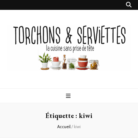
Torchons &
la cuisine sans prise de tête
Serviettes
Étiquette :
kiwi
Accueil
/
kiwi