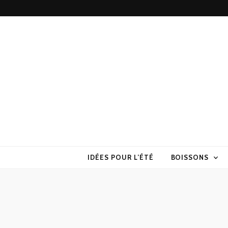
Torchons & S
la cuisine sans prise de tête
IDÉES POUR L’ÉTÉ
BOISSONS