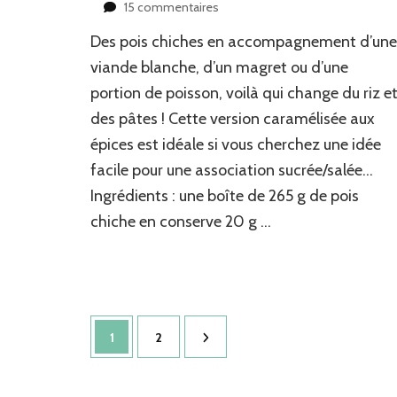
sur
15 commentaires
Pois
Des pois chiches en accompagnement d’une
chiches
caramélisés
viande blanche, d’un magret ou d’une
aux
portion de poisson, voilà qui change du riz e
épices
des pâtes ! Cette version caramélisée aux
épices est idéale si vous cherchez une idée
facile pour une association sucrée/salée…
Ingrédients : une boîte de 265 g de pois
chiche en conserve 20 g …
Pagination
Page
Page
1
2
des
publications