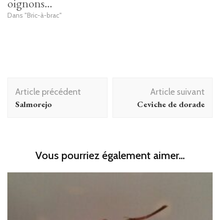
oignons…
Dans "Bric-à-brac"
Navigation
Article précédent
Article suivant
d'article
Salmorejo
Ceviche de dorade
Vous pourriez également aimer...