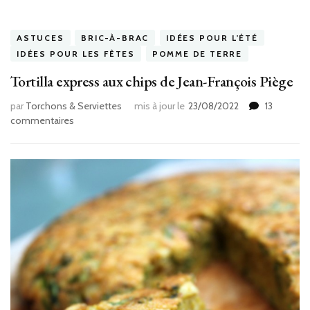
ASTUCES
BRIC-À-BRAC
IDÉES POUR L'ÉTÉ
IDÉES POUR LES FÊTES
POMME DE TERRE
Tortilla express aux chips de Jean-François Piège
par
Torchons & Serviettes
mis à jour le
23/08/2022
13
sur
commentaires
Tortilla
express
aux
chips
de
Jean-
François
Piège