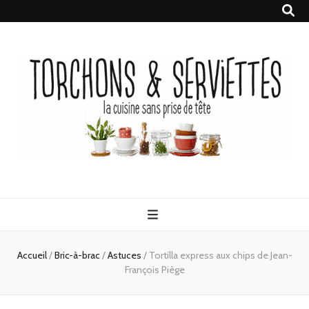
Torchons &
la cuisine sans prise de tête
Serviettes
Accueil
/
Bric-à-brac
/
Astuces
/
Tortilla express aux chips de Jean-
François Piège