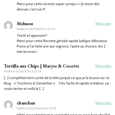
Merci pour cette recette super sympa => Je teste dès
demain c’est sûr !!!
Melmou
Répondre
Publié le
23/07/2014 à 21:50
Testé et approuvé !
Merci pour cette Recette géniale rapide ludique délicieuse.
Perso je l’ai faite une aux oignons, l’autre au chorizo, les 2
très bonnes !
Tortilla aux Chips | Maryse & Cocotte
Répondre
Publié le
13/10/2014 à 23:39
[…] complètement sortie de la tête jusqu’à ce que je la trouve sur ce
blog : » Torchons & Serviettes « . Très facile et rapide à réaliser, j’ai
voulu tester et voilà le […]
chanchan
Répondre
Publié le
22/05/2018 à 10:59
Idées pour remplacer la coriandre pour un aussi bon résultat