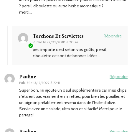
? persil, ciboulette ou autre herbe aromatique ?
merci…
Torchons Et Serviettes
Répondre
Publié le
22/05/2018 à 20:42
peu importe c’est selon vos goûts, persil,
ciboulette ce sont de bonnes idées…
Pauline
Répondre
Publié le
13/12/2022 à 22:11
Super bon. J’ai ajouté un oeuf supplémentaire car mes chips
n’étaient pas vraiment en miettes, pour bien les pouiller, et
un oignon prélablement revenu dans de l’huile d’olive.
Servie avec une salade, ultra bon et si facile! Merci pour le
partage!
Pauline
Répondre