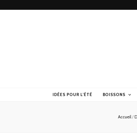
Torchons & S
la cuisine sans prise de tête
IDÉES POUR L’ÉTÉ
BOISSONS
Accueil
/
D