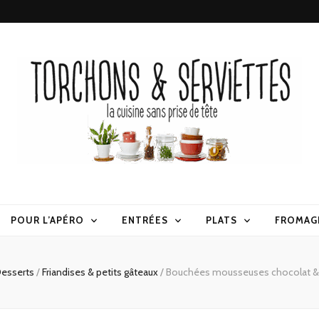
erviettes
POUR L’APÉRO
ENTRÉES
PLATS
FROMAG
esserts
/
Friandises & petits gâteaux
/
Bouchées mousseuses chocolat & 