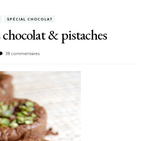
SPÉCIAL CHOCOLAT
chocolat & pistaches
sur
38 commentaires
Bouchées
mousseuses
chocolat
&
pistaches