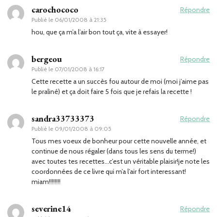
carochococo
Répondre
Publié le
06/01/2008 à 21:35
hou, que ça m’a l’air bon tout ça, vite à essayer!
bergeou
Répondre
Publié le
07/01/2008 à 16:17
Cette recette a un succès fou autour de moi (moi j’aime pas
le praliné) et ça doit faire 5 fois que je refais la recette !
sandra33733373
Répondre
Publié le
09/01/2008 à 09:05
Tous mes voeux de bonheur pour cette nouvelle année, et
continue de nous régaler (dans tous les sens du terme!)
avec toutes tes recettes…c’est un véritable plaisir!je note les
coordonnées de ce livre qui m’a l’air fort interessant!
miam!!!!!!!!
severine14
Répondre