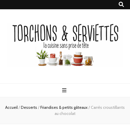
Torchons &
la cuisine sans prise de tête
Serviettes
Accueil
/
Desserts
/
Friandises & petits gâteaux
/
Carrés croustillants
au chocolat