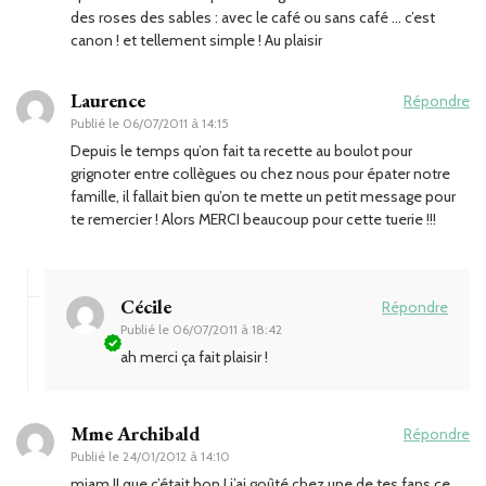
des roses des sables : avec le café ou sans café … c’est
canon ! et tellement simple ! Au plaisir
Laurence
Répondre
Publié le
06/07/2011 à 14:15
Depuis le temps qu’on fait ta recette au boulot pour
grignoter entre collègues ou chez nous pour épater notre
famille, il fallait bien qu’on te mette un petit message pour
te remercier ! Alors MERCI beaucoup pour cette tuerie !!!
Cécile
Répondre
Publié le
06/07/2011 à 18:42
ah merci ça fait plaisir !
Mme Archibald
Répondre
Publié le
24/01/2012 à 14:10
miam !! que c’était bon ! j’ai goûté chez une de tes fans ce