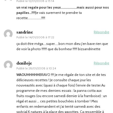
Publié le
12/01/2008 à 15:14
un vrai regale pour les yeux…………………mais aussi pour nos
papilles…!!!!
Je vais surement te prendre ta
recette………………!!!!!
sandrine
Répondre
Publié le
14/01/2008 à 17:22
ça doit être méga….super…..bon mon dieu j’en bave rien que
de voir la photo !!!!!!! que du bonheur !!!!!! bizsandrinette
deniloje
Répondre
Publié le
28/01/2008 à 10:24
WAOUHHHHH
BRAVO !!!! Je me régale de ton site et de tes
délicieuses recettes ! Je consulte chaque jour les
nouveautés avec (quasi à chaque fois) l’envie de tester.Au
programme de mes derniers essais : la panna cotta aux
fruits rouges (ou encore samedi dernier à la framboise) : un
régal et aussi … ces petites bouchées à tomber ! Mes
enfants en redemandent et j’ai tenté samedi avec des
spécial K natures à la place des gavottes. Ca ressemble à