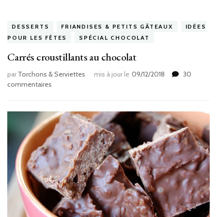
DESSERTS
FRIANDISES & PETITS GÂTEAUX
IDÉES
POUR LES FÊTES
SPÉCIAL CHOCOLAT
Carrés croustillants au chocolat
par
Torchons & Serviettes
mis à jour le
09/12/2018
30
sur
commentaires
Carrés
croustillants
au
chocolat