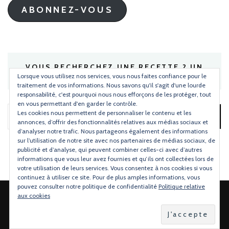
ABONNEZ-VOUS
VOUS RECHERCHEZ UNE RECETTE ? UN
INGRÉDIENT ?
Lorsque vous utilisez nos services, vous nous faites confiance pour le
traitement de vos informations. Nous savons qu'il s'agit d'une lourde
responsabilité, c'est pourquoi nous nous efforçons de les protéger, tout
en vous permettant d'en garder le contrôle.
Les cookies nous permettent de personnaliser le contenu et les
Rechercher :
annonces, d’offrir des fonctionnalités relatives aux médias sociaux et
d’analyser notre trafic. Nous partageons également des informations
sur l’utilisation de notre site avec nos partenaires de médias sociaux, de
publicité et d’analyse, qui peuvent combiner celles-ci avec d’autres
informations que vous leur avez fournies et qu’ils ont collectées lors de
votre utilisation de leurs services. Vous consentez à nos cookies si vous
continuez à utiliser ce site. Pour de plus amples informations, vous
pouvez consulter notre politique de confidentialité
Politique relative
aux cookies
2026 Copyright
Torchons & Serviettes
.
Blossom Mommy Blog |
Développé par
Blossom Themes
.Propulsé par
WordPress
.
Politique de confidentialité