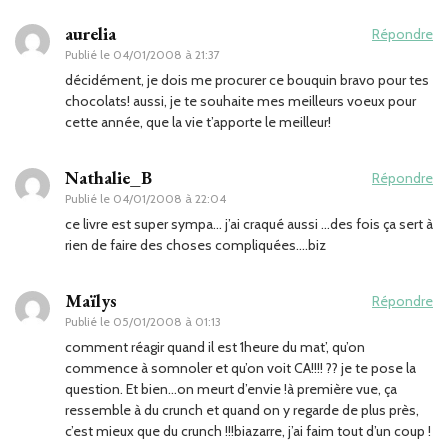
aurelia
Répondre
Publié le
04/01/2008 à 21:37
décidément, je dois me procurer ce bouquin bravo pour tes
chocolats! aussi, je te souhaite mes meilleurs voeux pour
cette année, que la vie t’apporte le meilleur!
Nathalie_B
Répondre
Publié le
04/01/2008 à 22:04
ce livre est super sympa… j’ai craqué aussi …des fois ça sert à
rien de faire des choses compliquées….biz
Maïlys
Répondre
Publié le
05/01/2008 à 01:13
comment réagir quand il est 1heure du mat’, qu’on
commence à somnoler et qu’on voit CA!!!! ?? je te pose la
question. Et bien…on meurt d’envie !à première vue, ça
ressemble à du crunch et quand on y regarde de plus près,
c’est mieux que du crunch !!!biazarre, j’ai faim tout d’un coup !