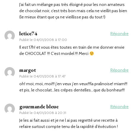
J’ai fait un mélange pas très éloigné pour les non amateurs
de chocolat noir, c’est très bon mais cela ne vieillit pas bien
(le mieux étant que ça ne vieillisse pas du tout !)
letice74
Répondre
Publié le
04/01/2008 à 17:00
Il est 17h! et vous êtes toutes en train de me donner envie
de CHOCOLAT !!! C’est mordel !!! Merci
margot
Répondre
Publié le
04/01/2008 à 17:47
oh! moi; moi, moi!!! j’en veux j’en veux!!!la pralinoise! miam!!!
et pis, le chocolat…les crêpes dentelles…que du bonheur!!!
gourmande bleue
Répondre
Publié le
04/01/2008 à 20:31
Je les ai fait aussi et je ne l ai pas regretté une recette à
refaire surtout compte tenu de la rapidité d’éxécution !