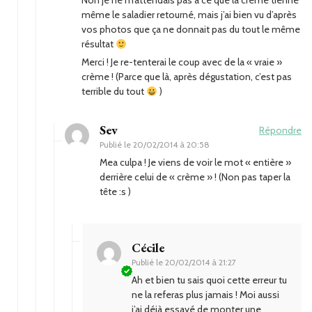
Non je ne m’attendais pas à ce que la crème tienne
même le saladier retourné, mais j’ai bien vu d’après
vos photos que ça ne donnait pas du tout le même
résultat
Merci ! Je re-tenterai le coup avec de la « vraie »
crème ! (Parce que là, après dégustation, c’est pas
terrible du tout
)
Sev
Répondre
Publié le
20/02/2014 à 20:58
Mea culpa ! Je viens de voir le mot « entière »
derrière celui de « crème » ! (Non pas taper la
tête :s )
Cécile
Publié le
20/02/2014 à 21:27
Ah et bien tu sais quoi cette erreur tu
ne la referas plus jamais ! Moi aussi
j’ai déjà essayé de monter une