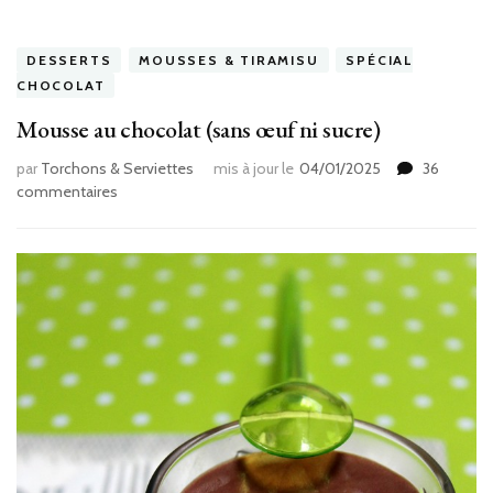
DESSERTS
MOUSSES & TIRAMISU
SPÉCIAL
CHOCOLAT
Mousse au chocolat (sans œuf ni sucre)
par
Torchons & Serviettes
mis à jour le
04/01/2025
36
sur
commentaires
Mousse
au
chocolat
(sans
œuf
ni
sucre)