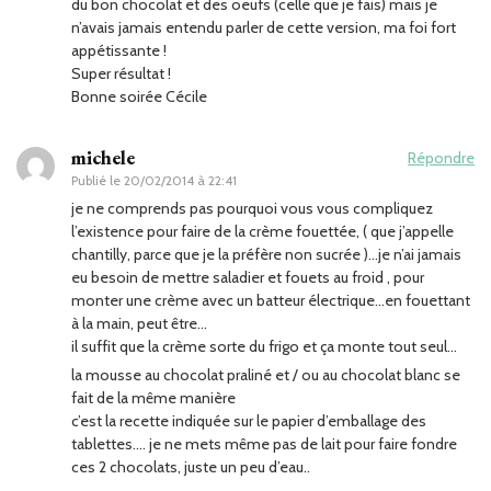
du bon chocolat et des oeufs (celle que je fais) mais je
n’avais jamais entendu parler de cette version, ma foi fort
appétissante !
Super résultat !
Bonne soirée Cécile
michele
Répondre
Publié le
20/02/2014 à 22:41
je ne comprends pas pourquoi vous vous compliquez
l’existence pour faire de la crème fouettée, ( que j’appelle
chantilly, parce que je la préfère non sucrée )…je n’ai jamais
eu besoin de mettre saladier et fouets au froid , pour
monter une crème avec un batteur électrique…en fouettant
à la main, peut être…
il suffit que la crème sorte du frigo et ça monte tout seul…
la mousse au chocolat praliné et / ou au chocolat blanc se
fait de la même manière
c’est la recette indiquée sur le papier d’emballage des
tablettes…. je ne mets même pas de lait pour faire fondre
ces 2 chocolats, juste un peu d’eau..