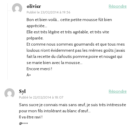
olivier
Répondre
Publié le
23/02/2014 à 19:56
Bon et bien voilà… cette petite mousse fût bien
appréciée…
Elle est très légère et très agréable, et très vite
préparée.
Et comme nous sommes gourmands et que tous mes
loulous n’ont évidemment pas les mêmes goûts j’avais
fait la recette du clafoutis pomme,poire et nougat qui
se marie bien avec la mousse…
Encore merci !
A+
Syl
Répondre
Publié le
22/02/2014 à 18:07
Sans sucre je connais mais sans œuf, je suis très intéressée
pour mon fils intolérant au blanc d’œuf…
Il va être ravi !
@+++