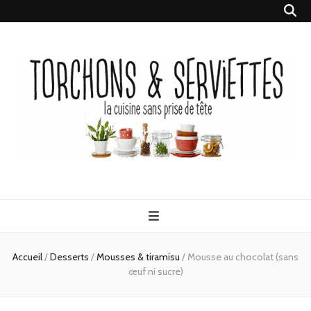
Torchons &
la cuisine sans prise de tête
Serviettes
Accueil
/
Desserts
/
Mousses & tiramisu
/
Mousse au chocolat (sans
œuf ni sucre)