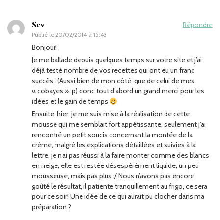
Sev
Répondre
Publié le
20/02/2014 à 15:43
Bonjour!
Je me ballade depuis quelques temps sur votre site et j’ai
déjà testé nombre de vos recettes qui ont eu un franc
succès ! (Aussi bien de mon côté, que de celui de mes
« cobayes » :p) donc tout d’abord un grand merci pour les
idées et le gain de temps
Ensuite, hier, je me suis mise à la réalisation de cette
mousse qui me semblait fort appétissante, seulement j’ai
rencontré un petit soucis concernant la montée de la
crème, malgré les explications détaillées et suivies à la
lettre, je n’ai pas réussi à la faire monter comme des blancs
en neige, elle est restée désespérément liquide, un peu
mousseuse, mais pas plus :/ Nous n’avons pas encore
goûté le résultat, il patiente tranquillement au frigo, ce sera
pour ce soir! Une idée de ce qui aurait pu clocher dans ma
préparation ?