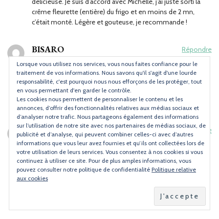
délicieuse. Je suis d’accord avec Michelle, j’ai juste sorti la
crême fleurette (entière) du frigo et en moins de 2 mn,
c’était monté. Légère et gouteuse, je recommande !
BISARO
Répondre
Publié le
04/02/2015 à 15:25
Lorsque vous utilisez nos services, vous nous faites confiance pour le
J’ai simplement ajouté des copeaux chocolat dessus et une
traitement de vos informations. Nous savons qu'il s'agit d'une lourde
responsabilité, c'est pourquoi nous nous efforçons de les protéger, tout
framboise (surgelee en cette saison) cette mousse est
en vous permettant d'en garder le contrôle.
légère mais très onctueuse et elle se digere très bien
Les cookies nous permettent de personnaliser le contenu et les
Je vous recomande doc cette recette !!!
annonces, d’offrir des fonctionnalités relatives aux médias sociaux et
d’analyser notre trafic. Nous partageons également des informations
sur l’utilisation de notre site avec nos partenaires de médias sociaux, de
Pris-pris
Répondre
publicité et d’analyse, qui peuvent combiner celles-ci avec d’autres
Publié le
08/03/2015 à 21:15
informations que vous leur avez fournies et qu’ils ont collectées lors de
votre utilisation de leurs services. Vous consentez à nos cookies si vous
Merci beaucoup pour cette excellente recette.
continuez à utiliser ce site. Pour de plus amples informations, vous
Je l’ai mise sur un gateau et je ne l’ai trouvé pas assez ferme.
pouvez consulter notre politique de confidentialité
Politique relative
J’ai utilisé 25cl de crème. Est-ce que j’aurais du utiliser 33cl
aux cookies
pour qu’elle soit plus ferme?
Merci pour ta réponse.
Bonne soirée.