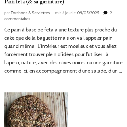
Pain feta (& sa garniture)
par
Torchons & Serviettes
mis à jour le
09/05/2025
2
sur
commentaires
Pain
Ce pain à base de feta a une texture plus proche du
feta
(&
cake que de la baguette mais on va l’appeler pain
sa
quand même ! L’intérieur est moelleux et vous allez
garniture)
forcément trouver plein d’idées pour l’utiliser : à
l’apéro, nature, avec des olives noires ou une garniture
comme ici, en accompagnement d’une salade, d’un …