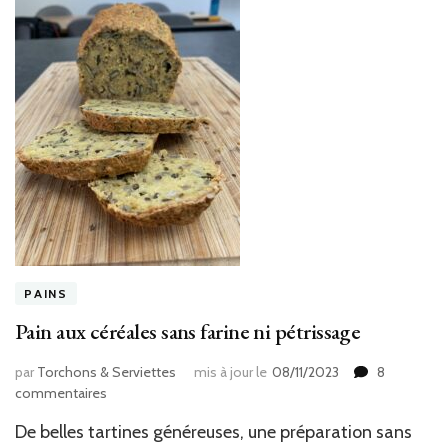
PAINS
Pain aux céréales sans farine ni pétrissage
par
Torchons & Serviettes
mis à jour le
08/11/2023
8
sur
commentaires
Pain
De belles tartines généreuses, une préparation sans
aux