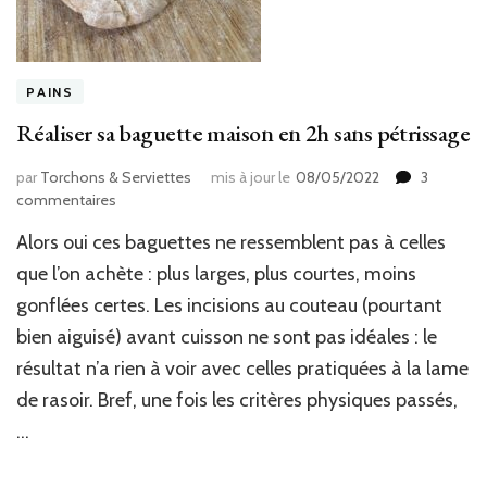
PAINS
Réaliser sa baguette maison en 2h sans pétrissage
par
Torchons & Serviettes
mis à jour le
08/05/2022
3
sur
commentaires
Réaliser
Alors oui ces baguettes ne ressemblent pas à celles
sa
baguette
que l’on achète : plus larges, plus courtes, moins
maison
gonflées certes. Les incisions au couteau (pourtant
en
bien aiguisé) avant cuisson ne sont pas idéales : le
2h
sans
résultat n’a rien à voir avec celles pratiquées à la lame
pétrissage
de rasoir. Bref, une fois les critères physiques passés,
…