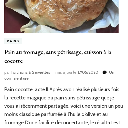
PAINS
Pain au fromage, sans pétrissage, cuisson à la
cocotte
par
Torchons & Serviettes
mis à jour le
17/05/2020
Un
sur
commentaire
Pain
Pain cocotte, acte II.Après avoir réalisé plusieurs fois
au
fromage,
la recette magique du pain sans pétrissage que je
sans
vous ai récemment partagée, voici une version un peu
pétrissage,
moins classique parfumée à l’huile d’olive et au
cuisson
à
fromage.D’une facilité déconcertante, le résultat est
la