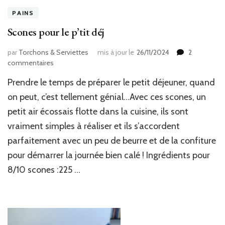
PAINS
Scones pour le p’tit déj
par
Torchons & Serviettes
mis à jour le
26/11/2024
2
sur
commentaires
Scones
Prendre le temps de préparer le petit déjeuner, quand
pour
le
on peut, c’est tellement génial…Avec ces scones, un
p’tit
petit air écossais flotte dans la cuisine, ils sont
déj
vraiment simples à réaliser et ils s’accordent
parfaitement avec un peu de beurre et de la confiture
pour démarrer la journée bien calé ! Ingrédients pour
8/10 scones :225 …