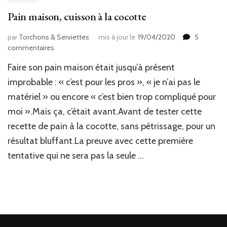
Pain maison, cuisson à la cocotte
par
Torchons & Serviettes
mis à jour le
19/04/2020
5
sur
commentaires
Pain
Faire son pain maison était jusqu’à présent
maison,
cuisson
improbable : « c’est pour les pros », « je n’ai pas le
à
matériel » ou encore « c’est bien trop compliqué pour
la
moi ».Mais ça, c’était avant.Avant de tester cette
cocotte
recette de pain à la cocotte, sans pétrissage, pour un
résultat bluffant.La preuve avec cette première
tentative qui ne sera pas la seule …