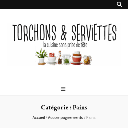
Torchons &
la cuisine sans prise de tête
Serviettes
Catégorie :
Pains
Accueil
/
Accompagnements
/
Pains