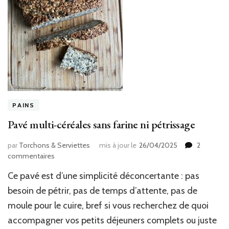
PAINS
Pavé multi-céréales sans farine ni pétrissage
par
Torchons & Serviettes
mis à jour le
26/04/2025
2
sur
commentaires
Pavé
Ce pavé est d’une simplicité déconcertante : pas
multi-
céréales
besoin de pétrir, pas de temps d’attente, pas de
sans
moule pour le cuire, bref si vous recherchez de quoi
farine
accompagner vos petits déjeuners complets ou juste
ni