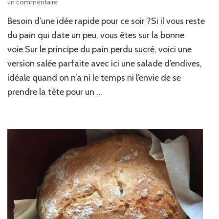
sur
un commentaire
Pain
Besoin d’une idée rapide pour ce soir ?Si il vous reste
perdu
au
du pain qui date un peu, vous êtes sur la bonne
parmesan
voie.Sur le principe du pain perdu sucré, voici une
&
version salée parfaite avec ici une salade d’endives,
salade
d’endives
idéale quand on n’a ni le temps ni l’envie de se
prendre la tête pour un …