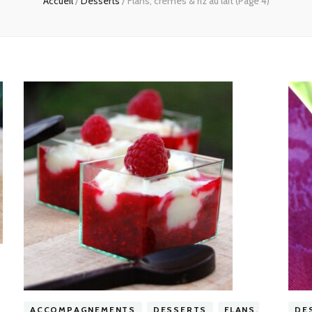
Accueil
/
Desserts
/
Flans, crèmes & riz au lait
(Page 4)
ACCOMPAGNEMENTS
DESSERTS
FLANS,
DE