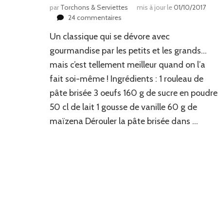
par
Torchons & Serviettes
mis à jour le
01/10/2017
sur
24 commentaires
Flan
Un classique qui se dévore avec
patissier
à
gourmandise par les petits et les grands…
la
mais c’est tellement meilleur quand on l’a
vanille
fait soi-même ! Ingrédients : 1 rouleau de
pâte brisée 3 oeufs 160 g de sucre en poudre
50 cl de lait 1 gousse de vanille 60 g de
maïzena Dérouler la pâte brisée dans …