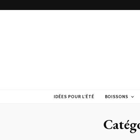
Torchons & S
la cuisine sans prise de tête
IDÉES POUR L’ÉTÉ
BOISSONS
Catégo