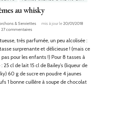
èmes au whisky
orchons & Serviettes
mis à jour le
20/01/2018
sur
27 commentaires
Crèmes
ueuse, très parfumée, un peu alcolisée :
au
whisky
tasse surprenante et délicieuse ! (mais ce
t pas pour les enfants !) Pour 8 tasses à
: 25 cl de lait 15 cl de Bailey’s (liqueur de
ky) 60 g de sucre en poudre 4 jaunes
ufs 1 bonne cuillère à soupe de chocolat
…