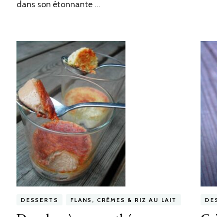
dans son étonnante …
vert
DESSERTS
FLANS, CRÈMES & RIZ AU LAIT
DE