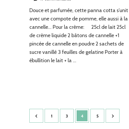
Panna
Douce et parfumée, cette panna cotta s’unit
cotta
à
avec une compote de pomme, elle aussi à la
la
cannelle… Pour la crème: 25cl de lait 25cl
cannelle
de crème liquide 2 bâtons de cannelle +1
&
sa
pincée de cannelle en poudre 2 sachets de
compote
sucre vanillé 3 feuilles de gelatine Porter à
de
pommes
ébullition le lait + la …
Pagination
Page
Page
Page
Page
1
3
4
5
des