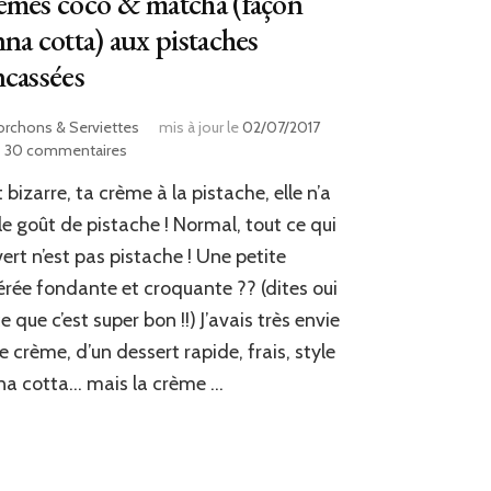
èmes coco & matcha (façon
na cotta) aux pistaches
cassées
orchons & Serviettes
mis à jour le
02/07/2017
sur
30 commentaires
Crèmes
t bizarre, ta crème à la pistache, elle n’a
coco
&
le goût de pistache ! Normal, tout ce qui
matcha
vert n’est pas pistache ! Une petite
(façon
lérée fondante et croquante ?? (dites oui
panna
cotta)
e que c’est super bon !!) J’avais très envie
aux
e crème, d’un dessert rapide, frais, style
pistaches
concassées
a cotta… mais la crème …