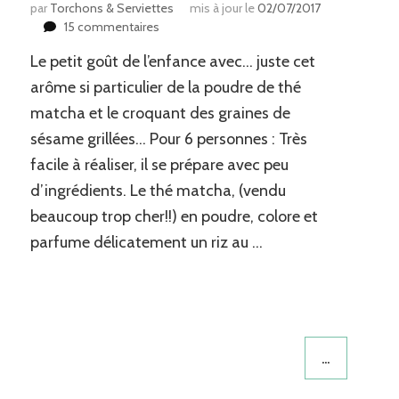
par
Torchons & Serviettes
mis à jour le
02/07/2017
sur
15 commentaires
Riz
Le petit goût de l’enfance avec… juste cet
au
lait
arôme si particulier de la poudre de thé
tout
matcha et le croquant des graines de
vert
sésame grillées… Pour 6 personnes : Très
(au
thé
facile à réaliser, il se prépare avec peu
matcha)
d’ingrédients. Le thé matcha, (vendu
et
ses
beaucoup trop cher!!) en poudre, colore et
petites
parfume délicatement un riz au …
graines
de
sésame
…