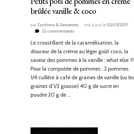
Petits pots de pommes en crème
brûlée vanille & coco
par
Torchons & Serviettes
mis à jour le
02/07/2017
sur
22 commentaires
Petits
Le croustillant de la caramélisation, la
pots
de
douceur de la crème au léger goût coco, la
pommes
saveur des pommes à la vanille : what else ?!
en
Pour la compotée de pommes : 2 pommes
crème
brûlée
1/4 cuillère à café de graines de vanille (ou le
vanille
graines d’1/2 gousse) 40 g de sucre en
&
coco
poudre 20 g de …