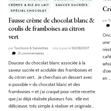
CRÈMES & RIZ AU LAIT
SAUCES SUCRÉES
Cr
SPÉCIAL CHOCOLAT
Fausse crème de chocolat blanc &
par
T
coulis de framboises au citron
vert
Onct
une 
par
Torchons & Serviettes
mis à jour le
10/08/2017
n’es
sur
21 commentaires
café 
Fausse
Douceur du chocolat blanc associée à la
crème
whis
de
saveur sucrée et acidulée des framboises et
d’oe
chocolat
du citron vert… Je cherchais un dessert avec
en 
blanc
si possible « du chocolat blanc et des
&
coulis
framboises » et j’ai craqué pour cette recette
de
que j’ai déjà réalisée plusieurs fois : elle est
framboises
au
délicieuse, très simple à réaliser et originale…
citron