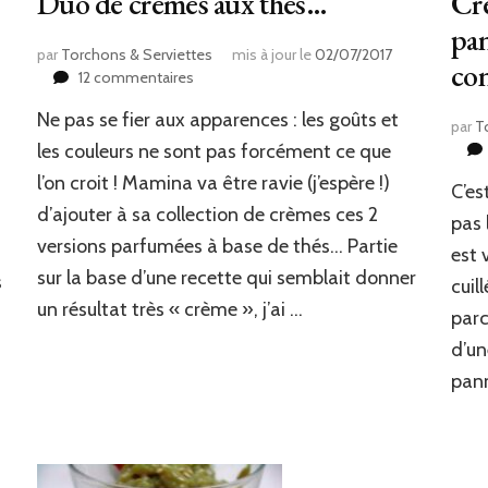
Duo de crèmes aux thés…
Cr
pan
par
Torchons & Serviettes
mis à jour le
02/07/2017
con
sur
12 commentaires
Duo
Ne pas se fier aux apparences : les goûts et
de
par
T
crèmes
les couleurs ne sont pas forcément ce que
aux
l’on croit ! Mamina va être ravie (j’espère !)
C’es
thés…
d’ajouter à sa collection de crèmes ces 2
pas 
versions parfumées à base de thés… Partie
est 
sur la base d’une recette qui semblait donner
s
cuil
un résultat très « crème », j’ai …
parc
d’un
pann