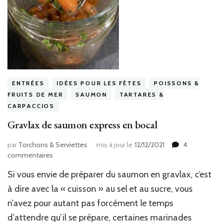
ENTRÉES
IDÉES POUR LES FÊTES
POISSONS &
FRUITS DE MER
SAUMON
TARTARES &
CARPACCIOS
Gravlax de saumon express en bocal
par
Torchons & Serviettes
mis à jour le
12/12/2021
4
sur
commentaires
Gravlax
Si vous envie de préparer du saumon en gravlax, c’est
de
saumon
à dire avec la « cuisson » au sel et au sucre, vous
express
n’avez pour autant pas forcément le temps
en
d’attendre qu’il se prépare, certaines marinades
bocal