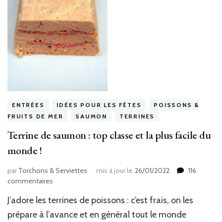
ENTRÉES
IDÉES POUR LES FÊTES
POISSONS &
FRUITS DE MER
SAUMON
TERRINES
Terrine de saumon : top classe et la plus facile du
monde !
par
Torchons & Serviettes
mis à jour le
26/01/2022
116
sur
commentaires
Terrine
J’adore les terrines de poissons : c’est frais, on les
de
saumon
prépare à l’avance et en général tout le monde