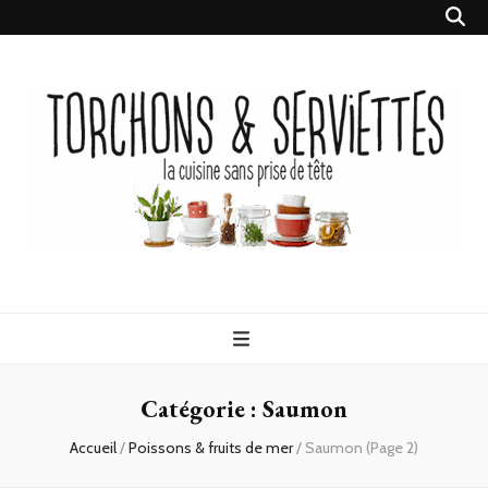
Torchons &
la cuisine sans prise de tête
Serviettes
Catégorie :
Saumon
Accueil
/
Poissons & fruits de mer
/
Saumon
(Page 2)