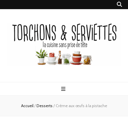
Torchons &
la cuisine sans prise de tête
Serviettes
Accueil
/
Desserts
/
Crème aux œufs à la pistache