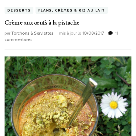
DESSERTS
FLANS, CRÈMES & RIZ AU LAIT
Crème aux œufs à la pistache
par
Torchons & Serviettes
mis à jour le
10/08/2017
11
sur
commentaires
Crème
aux
œufs
à
la
pistache