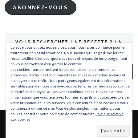
ABONNEZ-VOUS
VOUS RECHERCHEZ UNE RECETTE ? UN
INGRÉDIENT ?
Lorsque vous utilisez nos services, vous nous faites confiance pour le
traitement de vos informations. Nous savons qu'il s'agit d'une lourde
responsabilité, c'est pourquoi nous nous efforçons de les protéger, tout
en vous permettant d'en garder le contrôle.
Les cookies nous permettent de personnaliser le contenu et les
Rechercher :
annonces, d’offrir des fonctionnalités relatives aux médias sociaux et
d’analyser notre trafic. Nous partageons également des informations
sur l’utilisation de notre site avec nos partenaires de médias sociaux, de
publicité et d’analyse, qui peuvent combiner celles-ci avec d’autres
informations que vous leur avez fournies et qu’ils ont collectées lors de
votre utilisation de leurs services. Vous consentez à nos cookies si vous
continuez à utiliser ce site. Pour de plus amples informations, vous
pouvez consulter notre politique de confidentialité
Politique relative
aux cookies
2026 Copyright
Torchons & Serviettes
.
Blossom Mommy Blog |
Développé par
Blossom Themes
.Propulsé par
WordPress
.
Politique de confidentialité