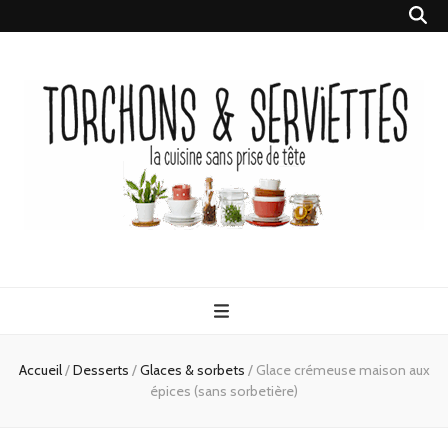
Torchons &
la cuisine sans prise de tête
Serviettes
Accueil
/
Desserts
/
Glaces & sorbets
/
Glace crémeuse maison aux
épices (sans sorbetière)