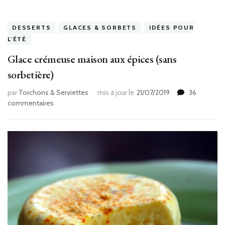
DESSERTS
GLACES & SORBETS
IDÉES POUR
L'ÉTÉ
Glace crémeuse maison aux épices (sans
sorbetière)
par
Torchons & Serviettes
mis à jour le
21/07/2019
36
sur
commentaires
Glace
crémeuse
maison
aux
épices
(sans
sorbetière)