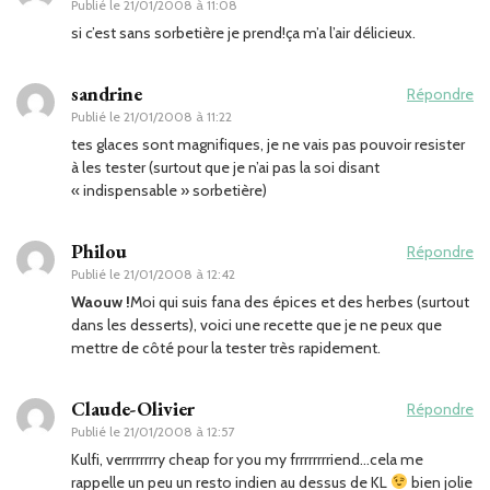
Publié le
21/01/2008 à 11:08
si c’est sans sorbetière je prend!ça m’a l’air délicieux.
sandrine
Répondre
Publié le
21/01/2008 à 11:22
tes glaces sont magnifiques, je ne vais pas pouvoir resister
à les tester (surtout que je n’ai pas la soi disant
« indispensable » sorbetière)
Philou
Répondre
Publié le
21/01/2008 à 12:42
Waouw !
Moi qui suis fana des épices et des herbes (surtout
dans les desserts), voici une recette que je ne peux que
mettre de côté pour la tester très rapidement.
Claude-Olivier
Répondre
Publié le
21/01/2008 à 12:57
Kulfi, verrrrrrrry cheap for you my frrrrrrrriend…cela me
rappelle un peu un resto indien au dessus de KL
bien jolie