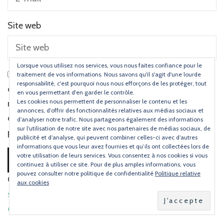
Site web
Lorsque vous utilisez nos services, vous nous faites confiance pour le
Prévenez-moi
Prévenez-moi
traitement de vos informations. Nous savons qu'il s'agit d'une lourde
responsabilité, c'est pourquoi nous nous efforçons de les protéger, tout
de tous les
de tous les
en vous permettant d'en garder le contrôle.
Les cookies nous permettent de personnaliser le contenu et les
nouveaux
nouveaux
annonces, d’offrir des fonctionnalités relatives aux médias sociaux et
commentaires
articles par e-
d’analyser notre trafic. Nous partageons également des informations
sur l’utilisation de notre site avec nos partenaires de médias sociaux, de
par e-mail.
mail.
publicité et d’analyse, qui peuvent combiner celles-ci avec d’autres
informations que vous leur avez fournies et qu’ils ont collectées lors de
votre utilisation de leurs services. Vous consentez à nos cookies si vous
continuez à utiliser ce site. Pour de plus amples informations, vous
pouvez consulter notre politique de confidentialité
Politique relative
Ce site utilise Akismet pour réduire les indésirables.
En
aux cookies
savoir plus sur la façon dont les données de vos
commentaires sont traitées
.