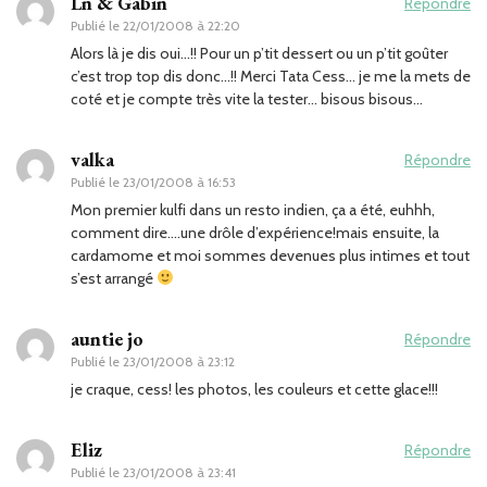
Ln & Gabin
Répondre
Publié le
22/01/2008 à 22:20
Alors là je dis oui…!! Pour un p’tit dessert ou un p’tit goûter
c’est trop top dis donc…!! Merci Tata Cess… je me la mets de
coté et je compte très vite la tester… bisous bisous…
valka
Répondre
Publié le
23/01/2008 à 16:53
Mon premier kulfi dans un resto indien, ça a été, euhhh,
comment dire….une drôle d’expérience!mais ensuite, la
cardamome et moi sommes devenues plus intimes et tout
s’est arrangé
auntie jo
Répondre
Publié le
23/01/2008 à 23:12
je craque, cess! les photos, les couleurs et cette glace!!!
Eliz
Répondre
Publié le
23/01/2008 à 23:41