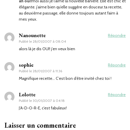
ah oui!
moi aussi je l’aime la nouvelle banière. Elle est chic et
élégante. j’aime bien qu’elle suggère en douceur.ta recette,
au deuxième passage, elle donne toujours autant faim à
mes yeux.
Nanounette
Répondre
Publié le
28/01/2007 à 08:04
alors là je dis OUI! j’en veux bien
sophie
Répondre
Publié le
28/01/2007 à 11:36
Magnifique recette… C’est bon d’être invité chez toi !
Lolotte
Répondre
Publié le
30/01/2007 à 04:18
J’A-D-O-R-E, c’est fabuleux!
Laisser un commentaire