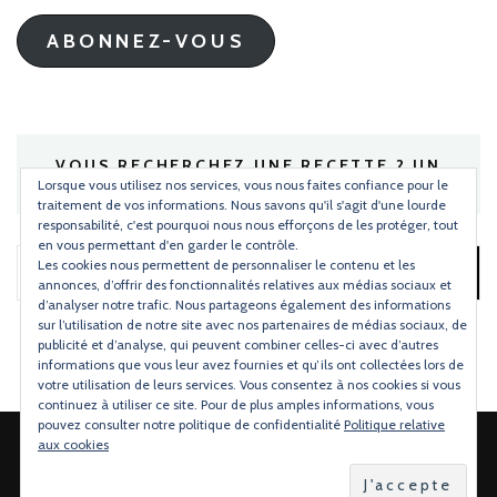
mail
ABONNEZ-VOUS
VOUS RECHERCHEZ UNE RECETTE ? UN
INGRÉDIENT ?
Lorsque vous utilisez nos services, vous nous faites confiance pour le
traitement de vos informations. Nous savons qu'il s'agit d'une lourde
responsabilité, c'est pourquoi nous nous efforçons de les protéger, tout
en vous permettant d'en garder le contrôle.
Les cookies nous permettent de personnaliser le contenu et les
Rechercher :
annonces, d’offrir des fonctionnalités relatives aux médias sociaux et
d’analyser notre trafic. Nous partageons également des informations
sur l’utilisation de notre site avec nos partenaires de médias sociaux, de
publicité et d’analyse, qui peuvent combiner celles-ci avec d’autres
informations que vous leur avez fournies et qu’ils ont collectées lors de
votre utilisation de leurs services. Vous consentez à nos cookies si vous
continuez à utiliser ce site. Pour de plus amples informations, vous
pouvez consulter notre politique de confidentialité
Politique relative
aux cookies
2026 Copyright
Torchons & Serviettes
.
Blossom Mommy Blog |
Développé par
Blossom Themes
.Propulsé par
WordPress
.