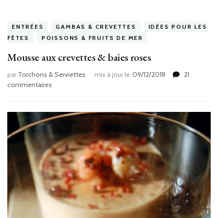
ENTRÉES
GAMBAS & CREVETTES
IDÉES POUR LES
FÊTES
POISSONS & FRUITS DE MER
Mousse aux crevettes & baies roses
par
Torchons & Serviettes
mis à jour le
09/12/2018
21
sur
commentaires
Mousse
aux
crevettes
&
baies
roses