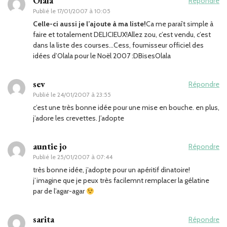
Olala
Répondre
Publié le
17/01/2007 à 10:05
Celle-ci aussi je l’ajoute à ma liste!
Ca me paraît simple à
faire et totalement DELICIEUX!Allez zou, c’est vendu, c’est
dans la liste des courses…Cess, fournisseur officiel des
idées d’Olala pour le Noël 2007 :DBisesOlala
sev
Répondre
Publié le
24/01/2007 à 23:55
c’est une très bonne idée pour une mise en bouche. en plus,
j’adore les crevettes. J’adopte
auntie jo
Répondre
Publié le
25/01/2007 à 07:44
très bonne idée, j’adopte pour un apéritif dinatoire!
j’imagine que je peux très facilemnt remplacer la gélatine
par de l’agar-agar
sarita
Répondre