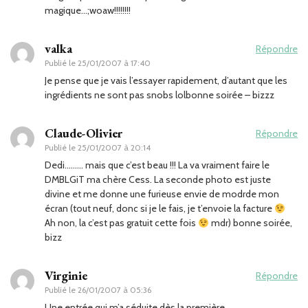
magique…;woaw!!!!!!!!
valka
Répondre
Publié le
25/01/2007 à 17:40
Je pense que je vais l’essayer rapidement, d’autant que les
ingrédients ne sont pas snobs lolbonne soirée – bizzz
Claude-Olivier
Répondre
Publié le
25/01/2007 à 20:14
Dedi……… mais que c’est beau !!! La va vraiment faire le
DMBLGiT ma chère Cess. La seconde photo est juste
divine et me donne une furieuse envie de modrde mon
écran (tout neuf, donc si je le fais, je t’envoie la facture
Ah non, la c’est pas gratuit cette fois
mdr) bonne soirée,
bizz
Virginie
Répondre
Publié le
26/01/2007 à 05:36
Une entrée qui m’a séduite dès la première