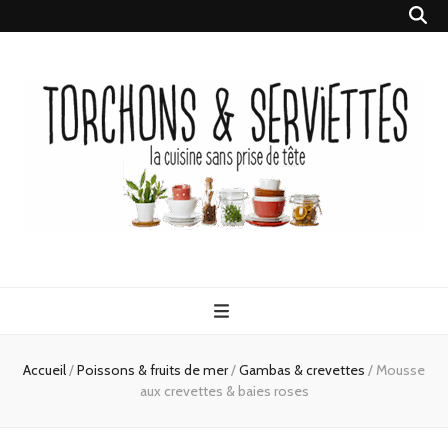
Torchons &
la cuisine sans prise de tête
Serviettes
Accueil
/
Poissons & fruits de mer
/
Gambas & crevettes
/
Mousse
aux crevettes & baies roses