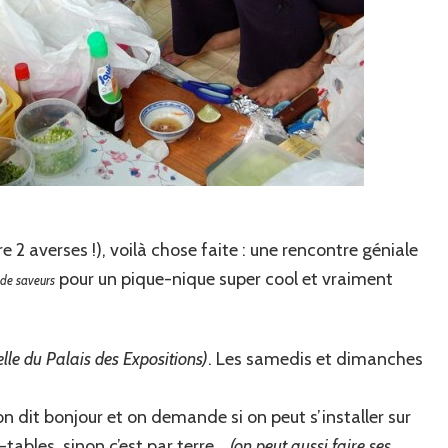
2 averses !), voilà chose faite : une rencontre géniale
pour un pique-nique super cool et vraiment
de saveurs
celle du Palais des Expositions)
. Les samedis et dimanches
on dit bonjour et on demande si on peut s’installer sur
tables, sinon c’est par terre…
(on peut aussi faire ses