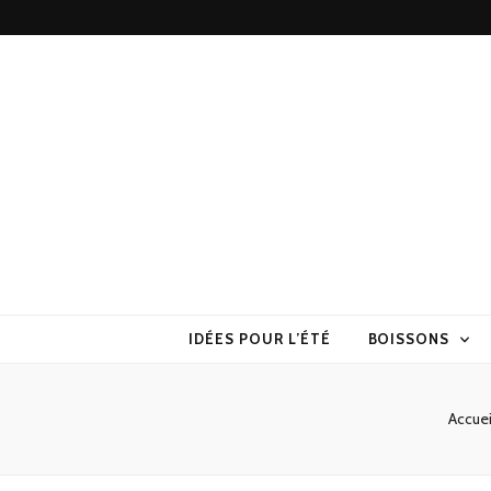
Torchons & S
la cuisine sans prise de tête
IDÉES POUR L’ÉTÉ
BOISSONS
Accuei