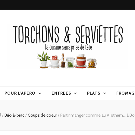
erviettes
POUR L’APÉRO
ENTRÉES
PLATS
FROMAG
l
/
Bric-à-brac
/
Coups de coeur
/
Partir manger comme au Vietnam… à Bo