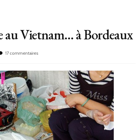
e au Vietnam… à Bordeaux
sur
17 commentaires
Partir
manger
comme
au
Vietnam…
à
Bordeaux