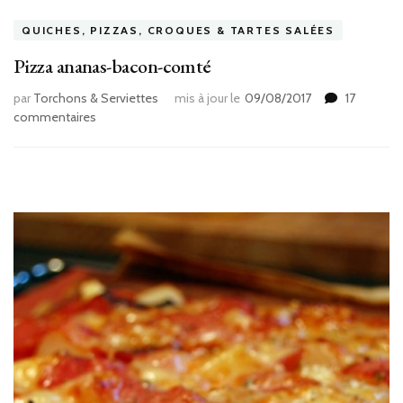
QUICHES, PIZZAS, CROQUES & TARTES SALÉES
Pizza ananas-bacon-comté
par
Torchons & Serviettes
mis à jour le
09/08/2017
17
sur
commentaires
Pizza
ananas-
bacon-
comté