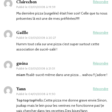
Clairechen
Répondre
Publié le
03/01/2008 à 19:59
Ma dernière pizza (surgelée) était hier soir! Celle que tu nous
présentes là est une de mes préférées!!!!!
Gaëlle
Répondre
Publié le
03/01/2008 à 20:27
Humm tout cela sur une pizza c’est super surtout cette
association de sucré-salé !
guéna
Répondre
Publié le
03/01/2008 à 21:01
miam !!
salé-sucré même dans une pizza … wahou !! j’adore !
Yann
Répondre
Publié le
04/01/2008 à 11:50
Top top top
Hello,Cette pizza me donne grave envie.Sinon,
jsuikap mais le lein pour les verrines ne fonctionne pas! Je
vais chercher dans tes recettes.Des bisesYann