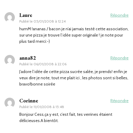
Laure
Répondre
Publié le
05/01/2008 à 12:24
humM !ananas / bacon je n’ai jamais testé cette association,
sur une pizza je trouve l’idée super originale ! je note pour
plus tard merci:-)
anna82
Répondre
Publié le
06/01/2008 à 22:06
J’adore l’idée de cette pizza sucrée salée, je prends! enfin je
veux dire je note, tout me plait ici , les photos sont si belles,
bravo!bonne soirée
Corinne
Répondre
Publié le
11/01/2008 à 15:48
Bonjour Cess,ça y est, c’est fait, tes verrines étaient
délicieuses.A bientôt.