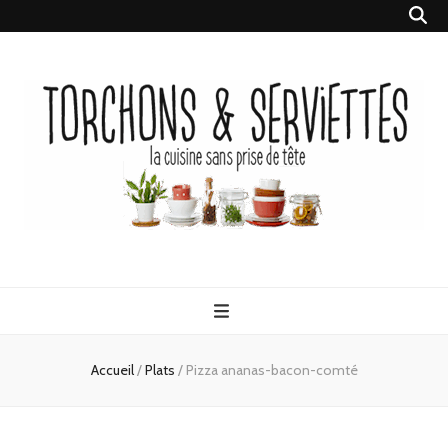
Torchons &
la cuisine sans prise de tête
Serviettes
Accueil
/
Plats
/
Pizza ananas-bacon-comté