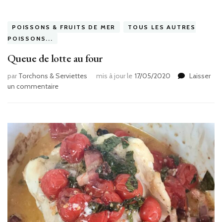
POISSONS & FRUITS DE MER
TOUS LES AUTRES
POISSONS...
Queue de lotte au four
par
Torchons & Serviettes
mis à jour le
17/05/2020
Laisser
sur
un commentaire
Queue
de
lotte
au
four