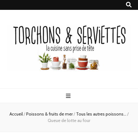
Torchons &
la cuisine sans prise de tête
Serviettes
Accueil
/
Poissons & fruits de mer
/
Tous les autres poissons...
/
Queue de lotte au four