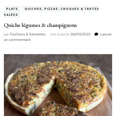
PLATS
QUICHES, PIZZAS, CROQUES & TARTES
SALÉES
Quiche légumes & champignons
par
Torchons & Serviettes
mis à jour le
06/05/2025
Laisser
sur
un commentaire
Quiche
légumes
&
champignons