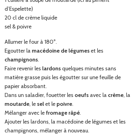
1 cuillère à soupe de moutarde (ici au piment
d’Espelette)
20 cl de crème liquide
sel & poivre
Allumer le four à 180°.
Egoutter la
macédoine de légumes
et les
champignons
.
Faire revenir les
lardons
quelques minutes sans
matière grasse puis les égoutter sur une feuille de
papier absorbant.
Dans un saladier, fouetter les
oeufs
avec la
crème
, la
moutarde
, le
sel
et le
poivre
.
Mélanger avec le
fromage râpé
.
Ajouter les lardons, la macédoine de légumes et les
champignons, mélanger à nouveau.