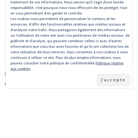
traitement de vos informations. Nous savons qu'il s'agit d'une lourde
Instagram
Pinterest
responsabilité, c'est pourquoi nous nous efforçons de les protéger, tout
en vous permettant d'en garder le contrôle.
Les cookies nous permettent de personnaliser le contenu et les
annonces, d’offrir des fonctionnalités relatives aux médias sociaux et
d’analyser notre trafic. Nous partageons également des informations
sur l’utilisation de notre site avec nos partenaires de médias sociaux, de
publicité et d’analyse, qui peuvent combiner celles-ci avec d’autres
informations que vous leur avez fournies et qu’ils ont collectées lors de
RECEVOIR LES RECETTES DE TORCHONS
votre utilisation de leurs services. Vous consentez à nos cookies si vous
& SERVIETTES C'EST FACILE !
continuez à utiliser ce site. Pour de plus amples informations, vous
pouvez consulter notre politique de confidentialité
Politique relative
aux cookies
Saisissez votre e-mail et recevez une notification dès
qu'une nouvelle recette est en ligne.
Adresse
e-
mail
ABONNEZ-VOUS