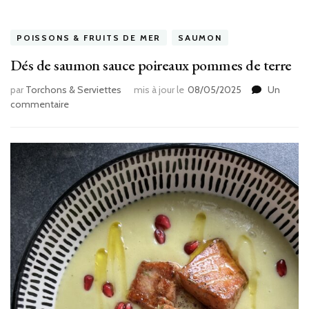
POISSONS & FRUITS DE MER
SAUMON
Dés de saumon sauce poireaux pommes de terre
par
Torchons & Serviettes
mis à jour le
08/05/2025
Un
sur
commentaire
Dés
de
saumon
sauce
poireaux
pommes
de
terre