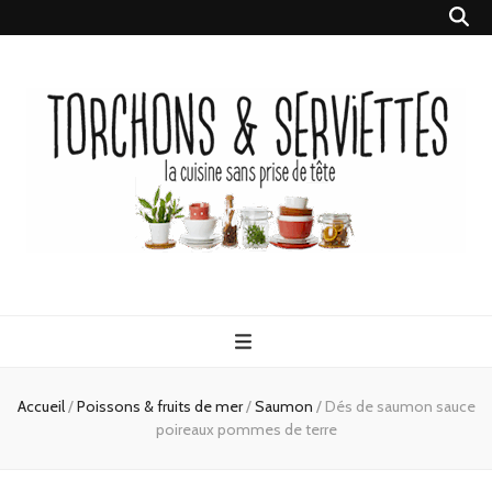
Torchons &
la cuisine sans prise de tête
Serviettes
Accueil
/
Poissons & fruits de mer
/
Saumon
/
Dés de saumon sauce
poireaux pommes de terre