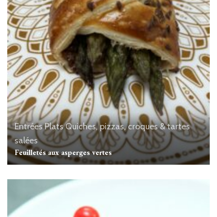
Entrées
Plats
Quiches, pizzas, croques & tartes
salées
Feuilletés aux asperges vertes