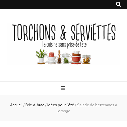
Torchons &
la cuisine sans prise de tête
Serviettes
Accueil
/
Bric-à-brac
/
Idées pour l'été
/
Salade de betteraves à
l’orange