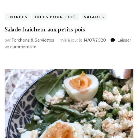
ENTRÉES
IDÉES POUR L'ÉTÉ
SALADES
Salade fraicheur aux petits pois
par
Torchons & Serviettes
mis à jour le
14/07/2020
Laisser
sur
un commentaire
Salade
fraicheur
aux
petits
pois