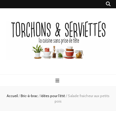
Torchons &
la cuisine sans prise de tête
Serviettes
Accueil
/
Bric-à-brac
/
Idées pour l'été
/
Salade fraicheur aux petits
pois